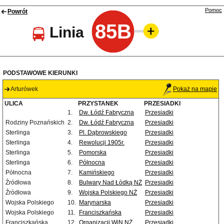
Pomoc
Powrót
85B
Linia
PODSTAWOWE KIERUNKI
Arturówek
Pokaż na mapie
ULICA
PRZYSTANEK
PRZESIADKI
1.
Dw. Łódź Fabryczna
Przesiadki
Rodziny Poznańskich
2.
Dw. Łódź Fabryczna
Przesiadki
Sterlinga
3.
Pl. Dąbrowskiego
Przesiadki
Sterlinga
4.
Rewolucji 1905r.
Przesiadki
Sterlinga
5.
Pomorska
Przesiadki
Sterlinga
6.
Północna
Przesiadki
Północna
7.
Kamińskiego
Przesiadki
Źródłowa
8.
Bulwary Nad Łódką NŻ
Przesiadki
Źródłowa
9.
Wojska Polskiego NŻ
Przesiadki
Wojska Polskiego
10.
Marynarska
Przesiadki
Wojska Polskiego
11.
Franciszkańska
Przesiadki
Franciszkańska
12.
Organizacji WiN NŻ
Przesiadki