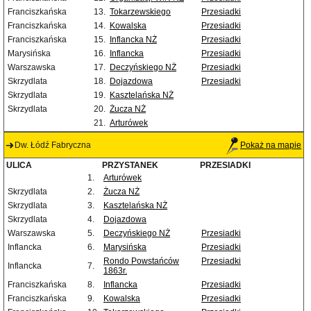
Franciszkańska
13.
Tokarzewskiego
Przesiadki
Franciszkańska
14.
Kowalska
Przesiadki
Franciszkańska
15.
Inflancka NŻ
Przesiadki
Marysińska
16.
Inflancka
Przesiadki
Warszawska
17.
Deczyńskiego NŻ
Przesiadki
Skrzydlata
18.
Dojazdowa
Przesiadki
Skrzydlata
19.
Kasztelańska NŻ
Skrzydlata
20.
Żucza NŻ
21.
Arturówek
Dw. Łódź Fabryczna
Pokaż na mapie
ULICA
PRZYSTANEK
PRZESIADKI
1.
Arturówek
Skrzydlata
2.
Żucza NŻ
Skrzydlata
3.
Kasztelańska NŻ
Skrzydlata
4.
Dojazdowa
Warszawska
5.
Deczyńskiego NŻ
Przesiadki
Inflancka
6.
Marysińska
Przesiadki
Rondo Powstańców
Przesiadki
Inflancka
7.
1863r.
Franciszkańska
8.
Inflancka
Przesiadki
Franciszkańska
9.
Kowalska
Przesiadki