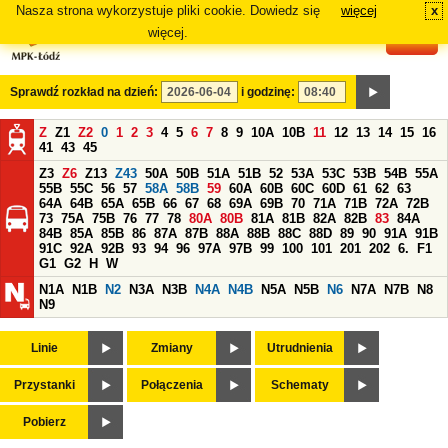
Nasza strona wykorzystuje pliki cookie. Dowiedz się
więcej
x
#
więcej.
Sprawdź rozkład na dzień:
i godzinę:
Z
Z1
Z2
0
1
2
3
4
5
6
7
8
9
10A
10B
11
12
13
14
15
16
41
43
45
Z3
Z6
Z13
Z43
50A
50B
51A
51B
52
53A
53C
53B
54B
55A
55B
55C
56
57
58A
58B
59
60A
60B
60C
60D
61
62
63
64A
64B
65A
65B
66
67
68
69A
69B
70
71A
71B
72A
72B
73
75A
75B
76
77
78
80A
80B
81A
81B
82A
82B
83
84A
84B
85A
85B
86
87A
87B
88A
88B
88C
88D
89
90
91A
91B
91C
92A
92B
93
94
96
97A
97B
99
100
101
201
202
6.
F1
G1
G2
H
W
N1A
N1B
N2
N3A
N3B
N4A
N4B
N5A
N5B
N6
N7A
N7B
N8
N9
Linie
Zmiany
Utrudnienia
Przystanki
Połączenia
Schematy
Pobierz