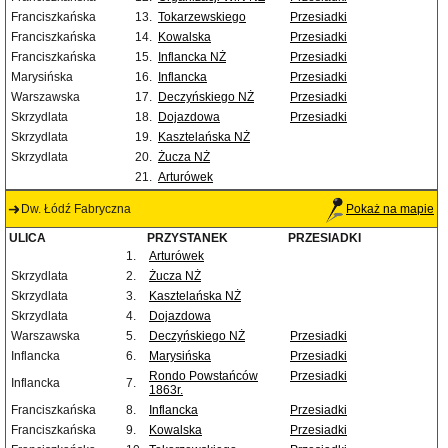
Franciszkańska
13.
Tokarzewskiego
Przesiadki
Franciszkańska
14.
Kowalska
Przesiadki
Franciszkańska
15.
Inflancka NŻ
Przesiadki
Marysińska
16.
Inflancka
Przesiadki
Warszawska
17.
Deczyńskiego NŻ
Przesiadki
Skrzydlata
18.
Dojazdowa
Przesiadki
Skrzydlata
19.
Kasztelańska NŻ
Skrzydlata
20.
Żucza NŻ
21.
Arturówek
Dw. Łódź Fabryczna
Pokaż na mapie
ULICA
PRZYSTANEK
PRZESIADKI
1.
Arturówek
Skrzydlata
2.
Żucza NŻ
Skrzydlata
3.
Kasztelańska NŻ
Skrzydlata
4.
Dojazdowa
Warszawska
5.
Deczyńskiego NŻ
Przesiadki
Inflancka
6.
Marysińska
Przesiadki
Rondo Powstańców
Przesiadki
Inflancka
7.
1863r.
Franciszkańska
8.
Inflancka
Przesiadki
Franciszkańska
9.
Kowalska
Przesiadki