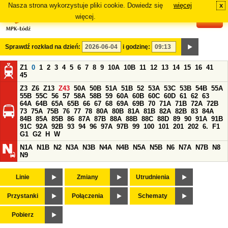
Nasza strona wykorzystuje pliki cookie. Dowiedz się
więcej
x
#
więcej.
Sprawdź rozkład na dzień:
i godzinę:
Z1
0
1
2
3
4
5
6
7
8
9
10A
10B
11
12
13
14
15
16
41
45
Z3
Z6
Z13
Z43
50A
50B
51A
51B
52
53A
53C
53B
54B
55A
55B
55C
56
57
58A
58B
59
60A
60B
60C
60D
61
62
63
64A
64B
65A
65B
66
67
68
69A
69B
70
71A
71B
72A
72B
73
75A
75B
76
77
78
80A
80B
81A
81B
82A
82B
83
84A
84B
85A
85B
86
87A
87B
88A
88B
88C
88D
89
90
91A
91B
91C
92A
92B
93
94
96
97A
97B
99
100
101
201
202
6.
F1
G1
G2
H
W
N1A
N1B
N2
N3A
N3B
N4A
N4B
N5A
N5B
N6
N7A
N7B
N8
N9
Linie
Zmiany
Utrudnienia
Przystanki
Połączenia
Schematy
Pobierz