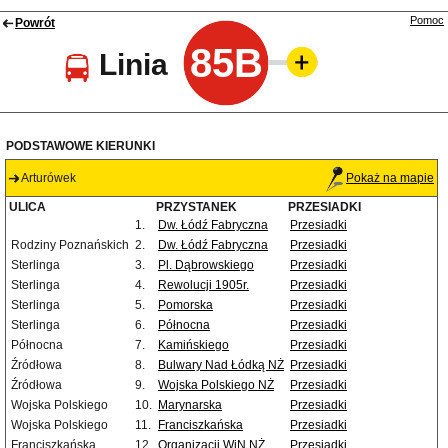
Pomoc
Powrót
85B
Linia
PODSTAWOWE KIERUNKI
Arturówek
Pokaż na mapie
ULICA
PRZYSTANEK
PRZESIADKI
1.
Dw. Łódź Fabryczna
Przesiadki
Rodziny Poznańskich
2.
Dw. Łódź Fabryczna
Przesiadki
Sterlinga
3.
Pl. Dąbrowskiego
Przesiadki
Sterlinga
4.
Rewolucji 1905r.
Przesiadki
Sterlinga
5.
Pomorska
Przesiadki
Sterlinga
6.
Północna
Przesiadki
Północna
7.
Kamińskiego
Przesiadki
Źródłowa
8.
Bulwary Nad Łódką NŻ
Przesiadki
Źródłowa
9.
Wojska Polskiego NŻ
Przesiadki
Wojska Polskiego
10.
Marynarska
Przesiadki
Wojska Polskiego
11.
Franciszkańska
Przesiadki
Franciszkańska
12.
Organizacji WiN NŻ
Przesiadki