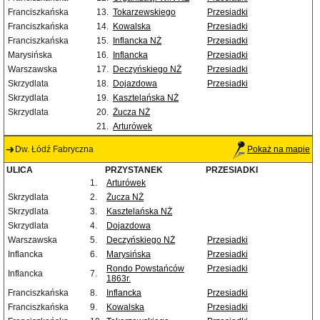
Franciszkańska
13.
Tokarzewskiego
Przesiadki
Franciszkańska
14.
Kowalska
Przesiadki
Franciszkańska
15.
Inflancka NŻ
Przesiadki
Marysińska
16.
Inflancka
Przesiadki
Warszawska
17.
Deczyńskiego NŻ
Przesiadki
Skrzydlata
18.
Dojazdowa
Przesiadki
Skrzydlata
19.
Kasztelańska NŻ
Skrzydlata
20.
Żucza NŻ
21.
Arturówek
Dw. Łódź Fabryczna
Pokaż na mapie
ULICA
PRZYSTANEK
PRZESIADKI
1.
Arturówek
Skrzydlata
2.
Żucza NŻ
Skrzydlata
3.
Kasztelańska NŻ
Skrzydlata
4.
Dojazdowa
Warszawska
5.
Deczyńskiego NŻ
Przesiadki
Inflancka
6.
Marysińska
Przesiadki
Rondo Powstańców
Przesiadki
Inflancka
7.
1863r.
Franciszkańska
8.
Inflancka
Przesiadki
Franciszkańska
9.
Kowalska
Przesiadki