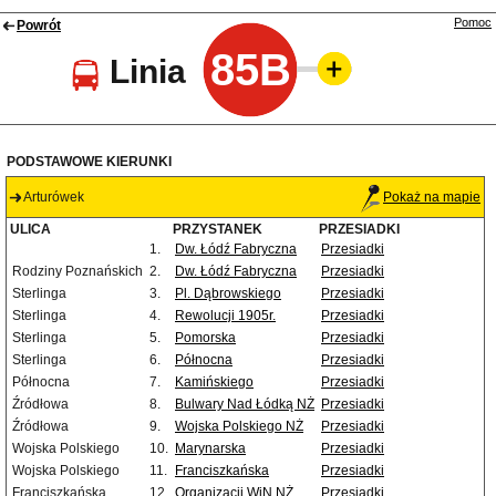
Pomoc
Powrót
85B
Linia
PODSTAWOWE KIERUNKI
Arturówek
Pokaż na mapie
ULICA
PRZYSTANEK
PRZESIADKI
1.
Dw. Łódź Fabryczna
Przesiadki
Rodziny Poznańskich
2.
Dw. Łódź Fabryczna
Przesiadki
Sterlinga
3.
Pl. Dąbrowskiego
Przesiadki
Sterlinga
4.
Rewolucji 1905r.
Przesiadki
Sterlinga
5.
Pomorska
Przesiadki
Sterlinga
6.
Północna
Przesiadki
Północna
7.
Kamińskiego
Przesiadki
Źródłowa
8.
Bulwary Nad Łódką NŻ
Przesiadki
Źródłowa
9.
Wojska Polskiego NŻ
Przesiadki
Wojska Polskiego
10.
Marynarska
Przesiadki
Wojska Polskiego
11.
Franciszkańska
Przesiadki
Franciszkańska
12.
Organizacji WiN NŻ
Przesiadki