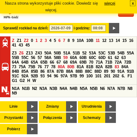
Nasza strona wykorzystuje pliki cookie. Dowiedz się
więcej
x
#
więcej.
Sprawdź rozkład na dzień:
i godzinę:
Z
Z1
Z2
0
1
2
3
4
5
6
7
8
9
10A
10B
11
12
13
14
15
16
41
43
45
Z3
Z6
Z13
Z43
50A
50B
51A
51B
52
53A
53C
53B
54B
55A
55B
55C
56
57
58A
58B
59
60A
60B
60C
60D
61
62
63
64A
64B
65A
65B
66
67
68
69A
69B
70
71A
71B
72A
72B
73
75A
75B
76
77
78
80A
80B
81A
81B
82A
82B
83
84A
84B
85A
85B
86
87A
87B
88A
88B
88C
88D
89
90
91A
91B
91C
92A
92B
93
94
96
97A
97B
99
100
101
201
202
6.
F1
G1
G2
H
W
N1A
N1B
N2
N3A
N3B
N4A
N4B
N5A
N5B
N6
N7A
N7B
N8
N9
Linie
Zmiany
Utrudnienia
Przystanki
Połączenia
Schematy
Pobierz