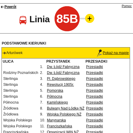
Pomoc
Powrót
85B
Linia
PODSTAWOWE KIERUNKI
Arturówek
Pokaż na mapie
ULICA
PRZYSTANEK
PRZESIADKI
1.
Dw. Łódź Fabryczna
Przesiadki
Rodziny Poznańskich
2.
Dw. Łódź Fabryczna
Przesiadki
Sterlinga
3.
Pl. Dąbrowskiego
Przesiadki
Sterlinga
4.
Rewolucji 1905r.
Przesiadki
Sterlinga
5.
Pomorska
Przesiadki
Sterlinga
6.
Północna
Przesiadki
Północna
7.
Kamińskiego
Przesiadki
Źródłowa
8.
Bulwary Nad Łódką NŻ
Przesiadki
Źródłowa
9.
Wojska Polskiego NŻ
Przesiadki
Wojska Polskiego
10.
Marynarska
Przesiadki
Wojska Polskiego
11.
Franciszkańska
Przesiadki
Franciszkańska
12.
Organizacji WiN NŻ
Przesiadki