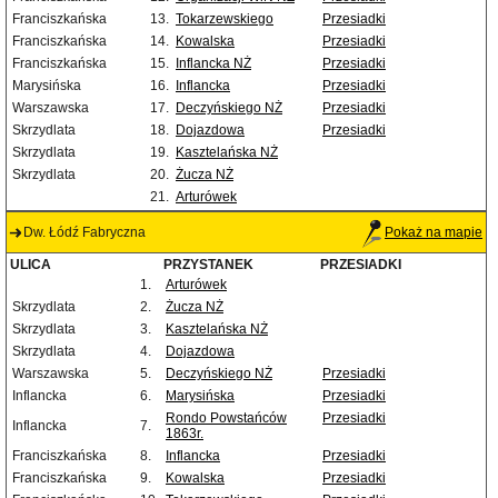
Franciszkańska
13.
Tokarzewskiego
Przesiadki
Franciszkańska
14.
Kowalska
Przesiadki
Franciszkańska
15.
Inflancka NŻ
Przesiadki
Marysińska
16.
Inflancka
Przesiadki
Warszawska
17.
Deczyńskiego NŻ
Przesiadki
Skrzydlata
18.
Dojazdowa
Przesiadki
Skrzydlata
19.
Kasztelańska NŻ
Skrzydlata
20.
Żucza NŻ
21.
Arturówek
Dw. Łódź Fabryczna
Pokaż na mapie
ULICA
PRZYSTANEK
PRZESIADKI
1.
Arturówek
Skrzydlata
2.
Żucza NŻ
Skrzydlata
3.
Kasztelańska NŻ
Skrzydlata
4.
Dojazdowa
Warszawska
5.
Deczyńskiego NŻ
Przesiadki
Inflancka
6.
Marysińska
Przesiadki
Rondo Powstańców
Przesiadki
Inflancka
7.
1863r.
Franciszkańska
8.
Inflancka
Przesiadki
Franciszkańska
9.
Kowalska
Przesiadki