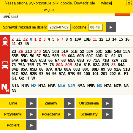
Nasza strona wykorzystuje pliki cookie. Dowiedz się
więcej
x
#
więcej.
Sprawdź rozkład na dzień:
i godzinę:
Z
Z1
Z2
0
1
2
3
4
5
6
7
8
9
10A
10B
11
12
13
14
15
16
41
43
45
Z3
Z6
Z13
Z43
50A
50B
51A
51B
52
53A
53C
53B
54B
55A
55B
55C
56
57
58A
58B
59
60A
60B
60C
60D
61
62
63
64A
64B
65A
65B
66
67
68
69A
69B
70
71A
71B
72A
72B
73
75A
75B
76
77
78
80A
80B
81A
81B
82A
82B
83
84A
84B
85A
85B
86
87A
87B
88A
88B
88C
88D
89
90
91A
91B
91C
92A
92B
93
94
96
97A
97B
99
100
101
201
202
6.
F1
G1
G2
H
W
N1A
N1B
N2
N3A
N3B
N4A
N4B
N5A
N5B
N6
N7A
N7B
N8
N9
Linie
Zmiany
Utrudnienia
Przystanki
Połączenia
Schematy
Pobierz