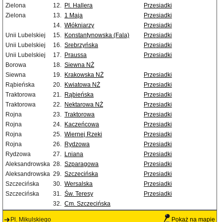
Zielona
12.
Pl. Hallera
Przesiadki
Zielona
13.
1 Maja
Przesiadki
14.
Włókniarzy
Przesiadki
Unii Lubelskiej
15.
Konstantynowska (Fala)
Przesiadki
Unii Lubelskiej
16.
Srebrzyńska
Przesiadki
Unii Lubelskiej
17.
Praussa
Przesiadki
Borowa
18.
Siewna NŻ
Siewna
19.
Krakowska NŻ
Przesiadki
Rąbieńska
20.
Kwiatowa NŻ
Przesiadki
Traktorowa
21.
Rąbieńska
Przesiadki
Traktorowa
22.
Nektarowa NŻ
Przesiadki
Rojna
23.
Traktorowa
Przesiadki
Rojna
24.
Kaczeńcowa
Przesiadki
Rojna
25.
Wiernej Rzeki
Przesiadki
Rojna
26.
Rydzowa
Przesiadki
Rydzowa
27.
Lniana
Przesiadki
Aleksandrowska
28.
Szparagowa
Przesiadki
Aleksandrowska
29.
Szczecińska
Przesiadki
Szczecińska
30.
Wersalska
Przesiadki
Szczecińska
31.
Św. Teresy
Przesiadki
32.
Cm. Szczecińska
Pl. Mikulskiego
Pokaż na mapie