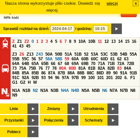
Nasza strona wykorzystuje pliki cookie. Dowiedz się
więcej
x
#
więcej.
Sprawdź rozkład na dzień:
i godzinę:
Z
Z1
Z2
0
1
2
3
4
5
6
7
8
9
10A
10B
11
12
13
14
15
16
41
43
45
Z3
Z6
Z13
Z43
50A
50B
51A
51B
52
53A
53C
53B
54B
55A
55B
55C
56
57
58A
58B
59
60A
60B
60C
60D
61
62
63
64A
64B
65A
65B
66
67
68
69A
69B
70
71A
71B
72A
72B
73
75A
75B
76
77
78
80A
80B
81A
81B
82A
82B
83
84A
84B
85A
85B
86
87A
87B
88A
88B
88C
88D
89
90
91A
91B
91C
92A
92B
93
94
96
97A
97B
99
100
101
201
202
6.
F1
G1
G2
H
W
N1A
N1B
N2
N3A
N3B
N4A
N4B
N5A
N5B
N6
N7A
N7B
N8
N9
Linie
Zmiany
Utrudnienia
Przystanki
Połączenia
Schematy
Pobierz