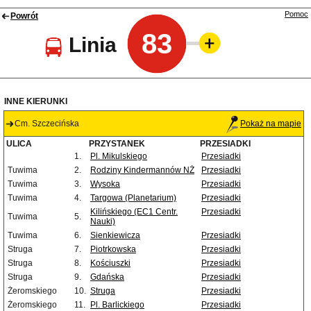
Pomoc
Powrót
83
Linia
INNE KIERUNKI
Cm. Szczecińska
Pokaż na mapie
ULICA
PRZYSTANEK
PRZESIADKI
1.
Pl. Mikulskiego
Przesiadki
Tuwima
2.
Rodziny Kindermannów NŻ
Przesiadki
Tuwima
3.
Wysoka
Przesiadki
Tuwima
4.
Targowa (Planetarium)
Przesiadki
Kilińskiego (EC1 Centr.
Przesiadki
Tuwima
5.
Nauki)
Tuwima
6.
Sienkiewicza
Przesiadki
Struga
7.
Piotrkowska
Przesiadki
Struga
8.
Kościuszki
Przesiadki
Struga
9.
Gdańska
Przesiadki
Żeromskiego
10.
Struga
Przesiadki
Żeromskiego
11.
Pl. Barlickiego
Przesiadki