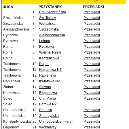
ULICA
PRZYSTANEK
PRZESIADKI
1.
Cm. Szczecińska
Przesiadki
Szczecińska
2.
Św. Teresy
Przesiadki
Szczecińska
3.
Wersalska
Przesiadki
Aleksandrowska
4.
Szczecińska
Przesiadki
Rydzowa
5.
Aleksandrowska
Przesiadki
Rydzowa
6.
Lniana
Przesiadki
Rojna
7.
Rydzowa
Przesiadki
Rojna
8.
Wiernej Rzeki
Przesiadki
Rojna
9.
Kaczeńcowa
Przesiadki
Traktorowa
10.
Rojna
Przesiadki
Traktorowa
11.
Nektarowa NŻ
Przesiadki
Traktorowa
12.
Rąbieńska
Przesiadki
Rąbieńska
13.
Kwiatowa NŻ
Przesiadki
Złotno
14.
Siewna
Przesiadki
Krakowska
15.
Biegunowa
Przesiadki
Solec
16.
Cm. Mania
Przesiadki
Solec
17.
Borowa NŻ
Unii Lubelskiej
18.
Praussa
Przesiadki
Unii Lubelskiej
19.
Srebrzyńska
Przesiadki
Konstantynowska
20.
Unii Lubelskiej (Fala)
Przesiadki
Legionów
21.
Włókniarzy
Przesiadki