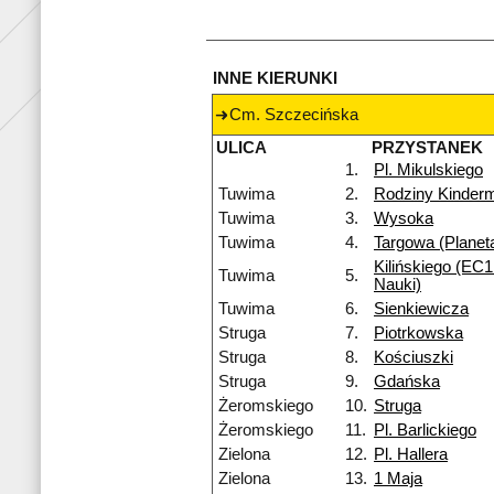
INNE KIERUNKI
Cm. Szczecińska
ULICA
PRZYSTANEK
1.
Pl. Mikulskiego
Tuwima
2.
Rodziny Kinde
Tuwima
3.
Wysoka
Tuwima
4.
Targowa (Planet
Kilińskiego (EC1
Tuwima
5.
Nauki)
Tuwima
6.
Sienkiewicza
Struga
7.
Piotrkowska
Struga
8.
Kościuszki
Struga
9.
Gdańska
Żeromskiego
10.
Struga
Żeromskiego
11.
Pl. Barlickiego
Zielona
12.
Pl. Hallera
Zielona
13.
1 Maja