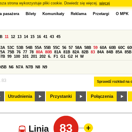
sza strona wykorzystuje pliki cookie. Dowiedz się więcej.
więcej
a pasażera
Bilety
Komunikaty
Reklama
Przetargi
O MPK
0B
11
12
13
14
15
16
41
43
45
53A
53C
53B
54B
55A
55B
55C
56
57
58A
58B
59
60A
60B
60C
60
75A
75B
76
77
78
80A
80B
81A
81B
82A
82B
83
84A
84B
85A
85B
97B
99
100
101
201
202
6.
F1
G1
G2
H
W
N5B
N6
N7A
N7B
N8
N9
a 83
Sprawdź rozkład na d
Utrudnienia
Przystanki
Połączenia
83
Linia