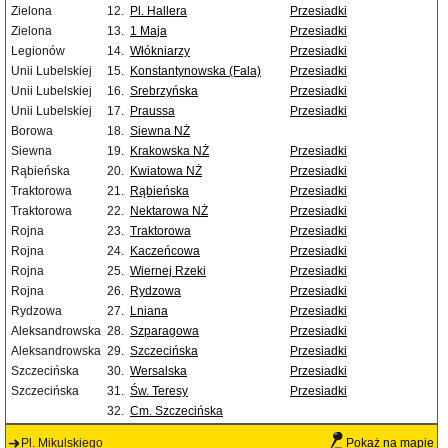
Zielona
12.
Pl. Hallera
Przesiadki
Zielona
13.
1 Maja
Przesiadki
Legionów
14.
Włókniarzy
Przesiadki
Unii Lubelskiej
15.
Konstantynowska (Fala)
Przesiadki
Unii Lubelskiej
16.
Srebrzyńska
Przesiadki
Unii Lubelskiej
17.
Praussa
Przesiadki
Borowa
18.
Siewna NŻ
Siewna
19.
Krakowska NŻ
Przesiadki
Rąbieńska
20.
Kwiatowa NŻ
Przesiadki
Traktorowa
21.
Rąbieńska
Przesiadki
Traktorowa
22.
Nektarowa NŻ
Przesiadki
Rojna
23.
Traktorowa
Przesiadki
Rojna
24.
Kaczeńcowa
Przesiadki
Rojna
25.
Wiernej Rzeki
Przesiadki
Rojna
26.
Rydzowa
Przesiadki
Rydzowa
27.
Lniana
Przesiadki
Aleksandrowska
28.
Szparagowa
Przesiadki
Aleksandrowska
29.
Szczecińska
Przesiadki
Szczecińska
30.
Wersalska
Przesiadki
Szczecińska
31.
Św. Teresy
Przesiadki
32.
Cm. Szczecińska
Pl. Mikulskiego
Pokaż na mapie