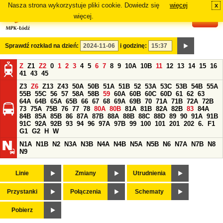
Nasza strona wykorzystuje pliki cookie. Dowiedz się
więcej
x
#
więcej.
Sprawdź rozkład na dzień:
i godzinę:
Z
Z1
Z2
0
1
2
3
4
5
6
7
8
9
10A
10B
11
12
13
14
15
16
41
43
45
Z3
Z6
Z13
Z43
50A
50B
51A
51B
52
53A
53C
53B
54B
55A
55B
55C
56
57
58A
58B
59
60A
60B
60C
60D
61
62
63
64A
64B
65A
65B
66
67
68
69A
69B
70
71A
71B
72A
72B
73
75A
75B
76
77
78
80A
80B
81A
81B
82A
82B
83
84A
84B
85A
85B
86
87A
87B
88A
88B
88C
88D
89
90
91A
91B
91C
92A
92B
93
94
96
97A
97B
99
100
101
201
202
6.
F1
G1
G2
H
W
N1A
N1B
N2
N3A
N3B
N4A
N4B
N5A
N5B
N6
N7A
N7B
N8
N9
Linie
Zmiany
Utrudnienia
Przystanki
Połączenia
Schematy
Pobierz