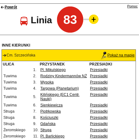
Pomoc
Powrót
83
Linia
INNE KIERUNKI
Cm. Szczecińska
Pokaż na mapie
ULICA
PRZYSTANEK
PRZESIADKI
1.
Pl. Mikulskiego
Przesiadki
Tuwima
2.
Rodziny Kindermannów NŻ
Przesiadki
Tuwima
3.
Wysoka
Przesiadki
Tuwima
4.
Targowa (Planetarium)
Przesiadki
Kilińskiego (EC1 Centr.
Przesiadki
Tuwima
5.
Nauki)
Tuwima
6.
Sienkiewicza
Przesiadki
Struga
7.
Piotrkowska
Przesiadki
Struga
8.
Kościuszki
Przesiadki
Struga
9.
Gdańska
Przesiadki
Żeromskiego
10.
Struga
Przesiadki
Żeromskiego
11.
Pl. Barlickiego
Przesiadki