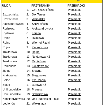
ULICA
PRZYSTANEK
PRZESIADKI
1.
Cm. Szczecińska
Przesiadki
Szczecińska
2.
Św. Teresy
Przesiadki
Szczecińska
3.
Wersalska
Przesiadki
Aleksandrowska
4.
Szczecińska
Przesiadki
Rydzowa
5.
Aleksandrowska
Przesiadki
Rydzowa
6.
Lniana
Przesiadki
Rojna
7.
Rydzowa
Przesiadki
Rojna
8.
Wiernej Rzeki
Przesiadki
Rojna
9.
Kaczeńcowa
Przesiadki
Traktorowa
10.
Rojna
Przesiadki
Traktorowa
11.
Nektarowa NŻ
Przesiadki
Traktorowa
12.
Rąbieńska
Przesiadki
Rąbieńska
13.
Kwiatowa NŻ
Przesiadki
Złotno
14.
Siewna
Przesiadki
Krakowska
15.
Biegunowa
Przesiadki
Solec
16.
Cm. Mania
Przesiadki
Solec
17.
Borowa NŻ
Unii Lubelskiej
18.
Praussa
Przesiadki
Unii Lubelskiej
19.
Srebrzyńska
Przesiadki
Konstantynowska
20.
Unii Lubelskiej (Fala)
Przesiadki
Legionów
21.
Włókniarzy
Przesiadki