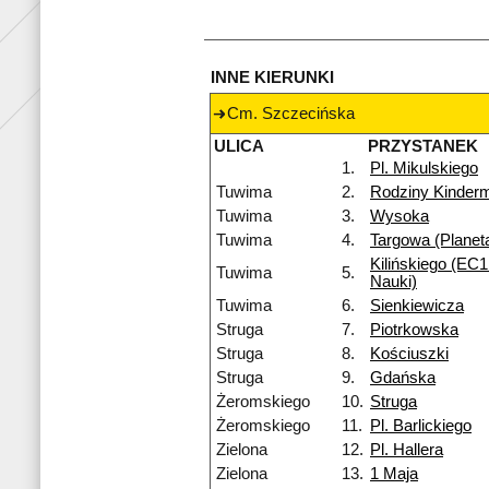
INNE KIERUNKI
Cm. Szczecińska
ULICA
PRZYSTANEK
1.
Pl. Mikulskiego
Tuwima
2.
Rodziny Kinde
Tuwima
3.
Wysoka
Tuwima
4.
Targowa (Planet
Kilińskiego (EC1
Tuwima
5.
Nauki)
Tuwima
6.
Sienkiewicza
Struga
7.
Piotrkowska
Struga
8.
Kościuszki
Struga
9.
Gdańska
Żeromskiego
10.
Struga
Żeromskiego
11.
Pl. Barlickiego
Zielona
12.
Pl. Hallera
Zielona
13.
1 Maja