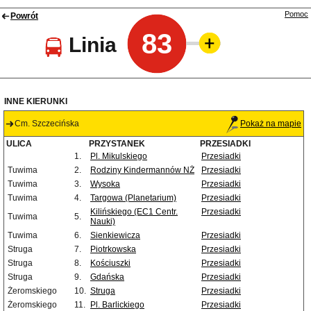
Pomoc
Powrót
83
Linia
INNE KIERUNKI
Cm. Szczecińska
Pokaż na mapie
ULICA
PRZYSTANEK
PRZESIADKI
1.
Pl. Mikulskiego
Przesiadki
Tuwima
2.
Rodziny Kindermannów NŻ
Przesiadki
Tuwima
3.
Wysoka
Przesiadki
Tuwima
4.
Targowa (Planetarium)
Przesiadki
Kilińskiego (EC1 Centr.
Przesiadki
Tuwima
5.
Nauki)
Tuwima
6.
Sienkiewicza
Przesiadki
Struga
7.
Piotrkowska
Przesiadki
Struga
8.
Kościuszki
Przesiadki
Struga
9.
Gdańska
Przesiadki
Żeromskiego
10.
Struga
Przesiadki
Żeromskiego
11.
Pl. Barlickiego
Przesiadki