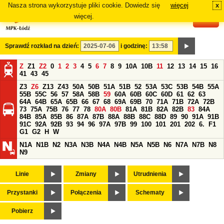
Nasza strona wykorzystuje pliki cookie. Dowiedz się
więcej
x
#
więcej.
Sprawdź rozkład na dzień:
i godzinę:
Z
Z1
Z2
0
1
2
3
4
5
6
7
8
9
10A
10B
11
12
13
14
15
16
41
43
45
Z3
Z6
Z13
Z43
50A
50B
51A
51B
52
53A
53C
53B
54B
55A
55B
55C
56
57
58A
58B
59
60A
60B
60C
60D
61
62
63
64A
64B
65A
65B
66
67
68
69A
69B
70
71A
71B
72A
72B
73
75A
75B
76
77
78
80A
80B
81A
81B
82A
82B
83
84A
84B
85A
85B
86
87A
87B
88A
88B
88C
88D
89
90
91A
91B
91C
92A
92B
93
94
96
97A
97B
99
100
101
201
202
6.
F1
G1
G2
H
W
N1A
N1B
N2
N3A
N3B
N4A
N4B
N5A
N5B
N6
N7A
N7B
N8
N9
Linie
Zmiany
Utrudnienia
Przystanki
Połączenia
Schematy
Pobierz