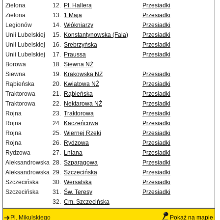
Zielona
12.
Pl. Hallera
Przesiadki
Zielona
13.
1 Maja
Przesiadki
Legionów
14.
Włókniarzy
Przesiadki
Unii Lubelskiej
15.
Konstantynowska (Fala)
Przesiadki
Unii Lubelskiej
16.
Srebrzyńska
Przesiadki
Unii Lubelskiej
17.
Praussa
Przesiadki
Borowa
18.
Siewna NŻ
Siewna
19.
Krakowska NŻ
Przesiadki
Rąbieńska
20.
Kwiatowa NŻ
Przesiadki
Traktorowa
21.
Rąbieńska
Przesiadki
Traktorowa
22.
Nektarowa NŻ
Przesiadki
Rojna
23.
Traktorowa
Przesiadki
Rojna
24.
Kaczeńcowa
Przesiadki
Rojna
25.
Wiernej Rzeki
Przesiadki
Rojna
26.
Rydzowa
Przesiadki
Rydzowa
27.
Lniana
Przesiadki
Aleksandrowska
28.
Szparagowa
Przesiadki
Aleksandrowska
29.
Szczecińska
Przesiadki
Szczecińska
30.
Wersalska
Przesiadki
Szczecińska
31.
Św. Teresy
Przesiadki
32.
Cm. Szczecińska
Pl. Mikulskiego
Pokaż na mapie