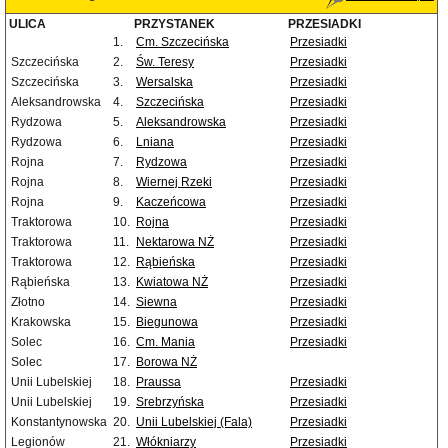
ULICA
PRZYSTANEK
PRZESIADKI
1.
Cm. Szczecińska
Przesiadki
Szczecińska
2.
Św. Teresy
Przesiadki
Szczecińska
3.
Wersalska
Przesiadki
Aleksandrowska
4.
Szczecińska
Przesiadki
Rydzowa
5.
Aleksandrowska
Przesiadki
Rydzowa
6.
Lniana
Przesiadki
Rojna
7.
Rydzowa
Przesiadki
Rojna
8.
Wiernej Rzeki
Przesiadki
Rojna
9.
Kaczeńcowa
Przesiadki
Traktorowa
10.
Rojna
Przesiadki
Traktorowa
11.
Nektarowa NŻ
Przesiadki
Traktorowa
12.
Rąbieńska
Przesiadki
Rąbieńska
13.
Kwiatowa NŻ
Przesiadki
Złotno
14.
Siewna
Przesiadki
Krakowska
15.
Biegunowa
Przesiadki
Solec
16.
Cm. Mania
Przesiadki
Solec
17.
Borowa NŻ
Unii Lubelskiej
18.
Praussa
Przesiadki
Unii Lubelskiej
19.
Srebrzyńska
Przesiadki
Konstantynowska
20.
Unii Lubelskiej (Fala)
Przesiadki
Legionów
21.
Włókniarzy
Przesiadki