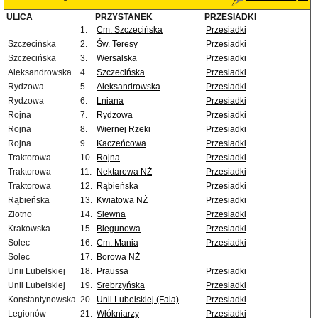
ULICA
PRZYSTANEK
PRZESIADKI
1.
Cm. Szczecińska
Przesiadki
Szczecińska
2.
Św. Teresy
Przesiadki
Szczecińska
3.
Wersalska
Przesiadki
Aleksandrowska
4.
Szczecińska
Przesiadki
Rydzowa
5.
Aleksandrowska
Przesiadki
Rydzowa
6.
Lniana
Przesiadki
Rojna
7.
Rydzowa
Przesiadki
Rojna
8.
Wiernej Rzeki
Przesiadki
Rojna
9.
Kaczeńcowa
Przesiadki
Traktorowa
10.
Rojna
Przesiadki
Traktorowa
11.
Nektarowa NŻ
Przesiadki
Traktorowa
12.
Rąbieńska
Przesiadki
Rąbieńska
13.
Kwiatowa NŻ
Przesiadki
Złotno
14.
Siewna
Przesiadki
Krakowska
15.
Biegunowa
Przesiadki
Solec
16.
Cm. Mania
Przesiadki
Solec
17.
Borowa NŻ
Unii Lubelskiej
18.
Praussa
Przesiadki
Unii Lubelskiej
19.
Srebrzyńska
Przesiadki
Konstantynowska
20.
Unii Lubelskiej (Fala)
Przesiadki
Legionów
21.
Włókniarzy
Przesiadki