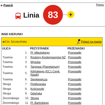
Pomoc
Powrót
83
Linia
INNE KIERUNKI
Cm. Szczecińska
Pokaż na mapie
ULICA
PRZYSTANEK
PRZESIADKI
1.
Pl. Mikulskiego
Przesiadki
Tuwima
2.
Rodziny Kindermannów NŻ
Przesiadki
Tuwima
3.
Wysoka
Przesiadki
Tuwima
4.
Targowa (Planetarium)
Przesiadki
Kilińskiego (EC1 Centr.
Przesiadki
Tuwima
5.
Nauki)
Tuwima
6.
Sienkiewicza
Przesiadki
Struga
7.
Piotrkowska
Przesiadki
Struga
8.
Kościuszki
Przesiadki
Struga
9.
Gdańska
Przesiadki
Żeromskiego
10.
Struga
Przesiadki
Żeromskiego
11.
Pl. Barlickiego
Przesiadki