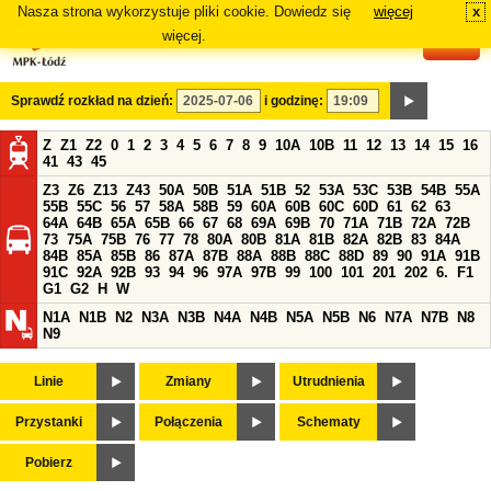
Nasza strona wykorzystuje pliki cookie. Dowiedz się
więcej
x
#
więcej.
Sprawdź rozkład na dzień:
i godzinę:
Z
Z1
Z2
0
1
2
3
4
5
6
7
8
9
10A
10B
11
12
13
14
15
16
41
43
45
Z3
Z6
Z13
Z43
50A
50B
51A
51B
52
53A
53C
53B
54B
55A
55B
55C
56
57
58A
58B
59
60A
60B
60C
60D
61
62
63
64A
64B
65A
65B
66
67
68
69A
69B
70
71A
71B
72A
72B
73
75A
75B
76
77
78
80A
80B
81A
81B
82A
82B
83
84A
84B
85A
85B
86
87A
87B
88A
88B
88C
88D
89
90
91A
91B
91C
92A
92B
93
94
96
97A
97B
99
100
101
201
202
6.
F1
G1
G2
H
W
N1A
N1B
N2
N3A
N3B
N4A
N4B
N5A
N5B
N6
N7A
N7B
N8
N9
Linie
Zmiany
Utrudnienia
Przystanki
Połączenia
Schematy
Pobierz