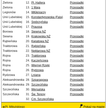
Zielona
12.
Pl. Hallera
Przesiadki
Zielona
13.
1 Maja
Przesiadki
Legionów
14.
Włókniarzy
Przesiadki
Unii Lubelskiej
15.
Konstantynowska (Fala)
Przesiadki
Unii Lubelskiej
16.
Srebrzyńska
Przesiadki
Unii Lubelskiej
17.
Praussa
Przesiadki
Borowa
18.
Siewna NŻ
Siewna
19.
Krakowska NŻ
Przesiadki
Rąbieńska
20.
Kwiatowa NŻ
Przesiadki
Traktorowa
21.
Rąbieńska
Przesiadki
Traktorowa
22.
Nektarowa NŻ
Przesiadki
Rojna
23.
Traktorowa
Przesiadki
Rojna
24.
Kaczeńcowa
Przesiadki
Rojna
25.
Wiernej Rzeki
Przesiadki
Rojna
26.
Rydzowa
Przesiadki
Rydzowa
27.
Lniana
Przesiadki
Aleksandrowska
28.
Szparagowa
Przesiadki
Aleksandrowska
29.
Szczecińska
Przesiadki
Szczecińska
30.
Wersalska
Przesiadki
Szczecińska
31.
Św. Teresy
Przesiadki
32.
Cm. Szczecińska
Pl. Mikulskiego
Pokaż na mapie