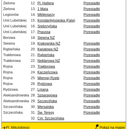
Zielona
12.
Pl. Hallera
Przesiadki
Zielona
13.
1 Maja
Przesiadki
Legionów
14.
Włókniarzy
Przesiadki
Unii Lubelskiej
15.
Konstantynowska (Fala)
Przesiadki
Unii Lubelskiej
16.
Srebrzyńska
Przesiadki
Unii Lubelskiej
17.
Praussa
Przesiadki
Borowa
18.
Siewna NŻ
Siewna
19.
Krakowska NŻ
Przesiadki
Rąbieńska
20.
Kwiatowa NŻ
Przesiadki
Traktorowa
21.
Rąbieńska
Przesiadki
Traktorowa
22.
Nektarowa NŻ
Przesiadki
Rojna
23.
Traktorowa
Przesiadki
Rojna
24.
Kaczeńcowa
Przesiadki
Rojna
25.
Wiernej Rzeki
Przesiadki
Rojna
26.
Rydzowa
Przesiadki
Rydzowa
27.
Lniana
Przesiadki
Aleksandrowska
28.
Szparagowa
Przesiadki
Aleksandrowska
29.
Szczecińska
Przesiadki
Szczecińska
30.
Wersalska
Przesiadki
Szczecińska
31.
Św. Teresy
Przesiadki
32.
Cm. Szczecińska
Pl. Mikulskiego
Pokaż na mapie