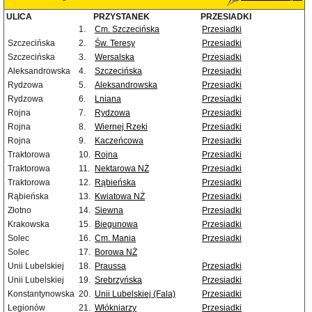
ULICA
PRZYSTANEK
PRZESIADKI
1.
Cm. Szczecińska
Przesiadki
Szczecińska
2.
Św. Teresy
Przesiadki
Szczecińska
3.
Wersalska
Przesiadki
Aleksandrowska
4.
Szczecińska
Przesiadki
Rydzowa
5.
Aleksandrowska
Przesiadki
Rydzowa
6.
Lniana
Przesiadki
Rojna
7.
Rydzowa
Przesiadki
Rojna
8.
Wiernej Rzeki
Przesiadki
Rojna
9.
Kaczeńcowa
Przesiadki
Traktorowa
10.
Rojna
Przesiadki
Traktorowa
11.
Nektarowa NŻ
Przesiadki
Traktorowa
12.
Rąbieńska
Przesiadki
Rąbieńska
13.
Kwiatowa NŻ
Przesiadki
Złotno
14.
Siewna
Przesiadki
Krakowska
15.
Biegunowa
Przesiadki
Solec
16.
Cm. Mania
Przesiadki
Solec
17.
Borowa NŻ
Unii Lubelskiej
18.
Praussa
Przesiadki
Unii Lubelskiej
19.
Srebrzyńska
Przesiadki
Konstantynowska
20.
Unii Lubelskiej (Fala)
Przesiadki
Legionów
21.
Włókniarzy
Przesiadki