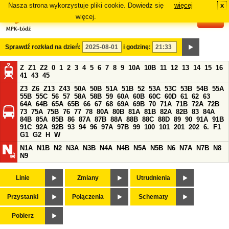
Nasza strona wykorzystuje pliki cookie. Dowiedz się
więcej
x
#
więcej.
Sprawdź rozkład na dzień:
i godzinę:
Z
Z1
Z2
0
1
2
3
4
5
6
7
8
9
10A
10B
11
12
13
14
15
16
41
43
45
Z3
Z6
Z13
Z43
50A
50B
51A
51B
52
53A
53C
53B
54B
55A
55B
55C
56
57
58A
58B
59
60A
60B
60C
60D
61
62
63
64A
64B
65A
65B
66
67
68
69A
69B
70
71A
71B
72A
72B
73
75A
75B
76
77
78
80A
80B
81A
81B
82A
82B
83
84A
84B
85A
85B
86
87A
87B
88A
88B
88C
88D
89
90
91A
91B
91C
92A
92B
93
94
96
97A
97B
99
100
101
201
202
6.
F1
G1
G2
H
W
N1A
N1B
N2
N3A
N3B
N4A
N4B
N5A
N5B
N6
N7A
N7B
N8
N9
Linie
Zmiany
Utrudnienia
Przystanki
Połączenia
Schematy
Pobierz