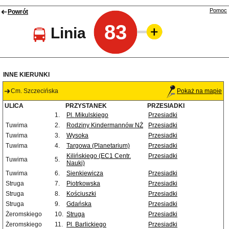
Pomoc
Powrót
83
Linia
INNE KIERUNKI
Cm. Szczecińska
Pokaż na mapie
ULICA
PRZYSTANEK
PRZESIADKI
1.
Pl. Mikulskiego
Przesiadki
Tuwima
2.
Rodziny Kindermannów NŻ
Przesiadki
Tuwima
3.
Wysoka
Przesiadki
Tuwima
4.
Targowa (Planetarium)
Przesiadki
Kilińskiego (EC1 Centr.
Przesiadki
Tuwima
5.
Nauki)
Tuwima
6.
Sienkiewicza
Przesiadki
Struga
7.
Piotrkowska
Przesiadki
Struga
8.
Kościuszki
Przesiadki
Struga
9.
Gdańska
Przesiadki
Żeromskiego
10.
Struga
Przesiadki
Żeromskiego
11.
Pl. Barlickiego
Przesiadki