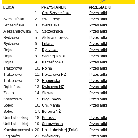
ULICA
PRZYSTANEK
PRZESIADKI
1.
Cm. Szczecińska
Przesiadki
Szczecińska
2.
Św. Teresy
Przesiadki
Szczecińska
3.
Wersalska
Przesiadki
Aleksandrowska
4.
Szczecińska
Przesiadki
Rydzowa
5.
Aleksandrowska
Przesiadki
Rydzowa
6.
Lniana
Przesiadki
Rojna
7.
Rydzowa
Przesiadki
Rojna
8.
Wiernej Rzeki
Przesiadki
Rojna
9.
Kaczeńcowa
Przesiadki
Traktorowa
10.
Rojna
Przesiadki
Traktorowa
11.
Nektarowa NŻ
Przesiadki
Traktorowa
12.
Rąbieńska
Przesiadki
Rąbieńska
13.
Kwiatowa NŻ
Przesiadki
Złotno
14.
Siewna
Przesiadki
Krakowska
15.
Biegunowa
Przesiadki
Solec
16.
Cm. Mania
Przesiadki
Solec
17.
Borowa NŻ
Unii Lubelskiej
18.
Praussa
Przesiadki
Unii Lubelskiej
19.
Srebrzyńska
Przesiadki
Konstantynowska
20.
Unii Lubelskiej (Fala)
Przesiadki
Legionów
21.
Włókniarzy
Przesiadki