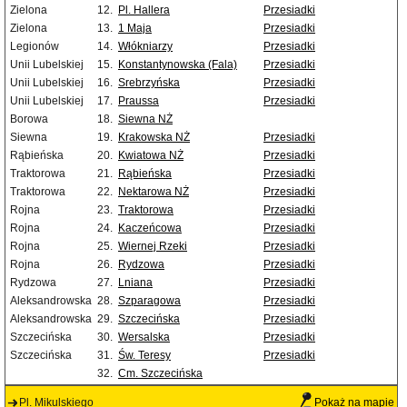
Zielona
12.
Pl. Hallera
Przesiadki
Zielona
13.
1 Maja
Przesiadki
Legionów
14.
Włókniarzy
Przesiadki
Unii Lubelskiej
15.
Konstantynowska (Fala)
Przesiadki
Unii Lubelskiej
16.
Srebrzyńska
Przesiadki
Unii Lubelskiej
17.
Praussa
Przesiadki
Borowa
18.
Siewna NŻ
Siewna
19.
Krakowska NŻ
Przesiadki
Rąbieńska
20.
Kwiatowa NŻ
Przesiadki
Traktorowa
21.
Rąbieńska
Przesiadki
Traktorowa
22.
Nektarowa NŻ
Przesiadki
Rojna
23.
Traktorowa
Przesiadki
Rojna
24.
Kaczeńcowa
Przesiadki
Rojna
25.
Wiernej Rzeki
Przesiadki
Rojna
26.
Rydzowa
Przesiadki
Rydzowa
27.
Lniana
Przesiadki
Aleksandrowska
28.
Szparagowa
Przesiadki
Aleksandrowska
29.
Szczecińska
Przesiadki
Szczecińska
30.
Wersalska
Przesiadki
Szczecińska
31.
Św. Teresy
Przesiadki
32.
Cm. Szczecińska
Pl. Mikulskiego
Pokaż na mapie