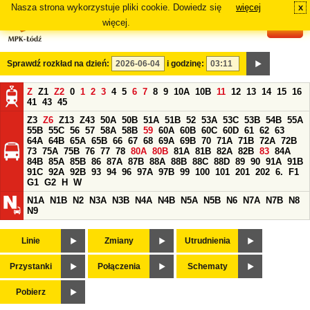
Nasza strona wykorzystuje pliki cookie. Dowiedz się
więcej
x
#
więcej.
Sprawdź rozkład na dzień:
i godzinę:
Z
Z1
Z2
0
1
2
3
4
5
6
7
8
9
10A
10B
11
12
13
14
15
16
41
43
45
Z3
Z6
Z13
Z43
50A
50B
51A
51B
52
53A
53C
53B
54B
55A
55B
55C
56
57
58A
58B
59
60A
60B
60C
60D
61
62
63
64A
64B
65A
65B
66
67
68
69A
69B
70
71A
71B
72A
72B
73
75A
75B
76
77
78
80A
80B
81A
81B
82A
82B
83
84A
84B
85A
85B
86
87A
87B
88A
88B
88C
88D
89
90
91A
91B
91C
92A
92B
93
94
96
97A
97B
99
100
101
201
202
6.
F1
G1
G2
H
W
N1A
N1B
N2
N3A
N3B
N4A
N4B
N5A
N5B
N6
N7A
N7B
N8
N9
Linie
Zmiany
Utrudnienia
Przystanki
Połączenia
Schematy
Pobierz