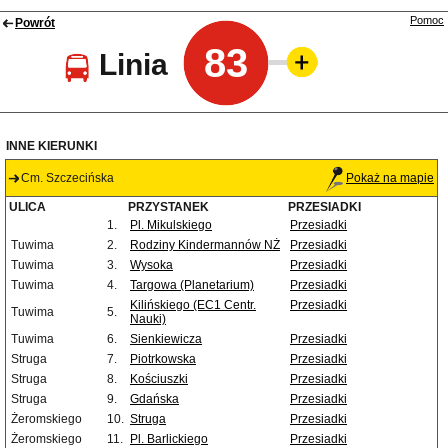
Pomoc
Powrót
83
Linia
INNE KIERUNKI
Cm. Szczecińska
Pokaż na mapie
ULICA
PRZYSTANEK
PRZESIADKI
1.
Pl. Mikulskiego
Przesiadki
Tuwima
2.
Rodziny Kindermannów NŻ
Przesiadki
Tuwima
3.
Wysoka
Przesiadki
Tuwima
4.
Targowa (Planetarium)
Przesiadki
Kilińskiego (EC1 Centr.
Przesiadki
Tuwima
5.
Nauki)
Tuwima
6.
Sienkiewicza
Przesiadki
Struga
7.
Piotrkowska
Przesiadki
Struga
8.
Kościuszki
Przesiadki
Struga
9.
Gdańska
Przesiadki
Żeromskiego
10.
Struga
Przesiadki
Żeromskiego
11.
Pl. Barlickiego
Przesiadki