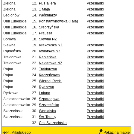
Zielona
12.
Pl. Hallera
Przesiadki
Zielona
13.
1 Maja
Przesiadki
Legionów
14.
Włókniarzy
Przesiadki
Unii Lubelskiej
15.
Konstantynowska (Fala)
Przesiadki
Unii Lubelskiej
16.
Srebrzyńska
Przesiadki
Unii Lubelskiej
17.
Praussa
Przesiadki
Borowa
18.
Siewna NŻ
Siewna
19.
Krakowska NŻ
Przesiadki
Rąbieńska
20.
Kwiatowa NŻ
Przesiadki
Traktorowa
21.
Rąbieńska
Przesiadki
Traktorowa
22.
Nektarowa NŻ
Przesiadki
Rojna
23.
Traktorowa
Przesiadki
Rojna
24.
Kaczeńcowa
Przesiadki
Rojna
25.
Wiernej Rzeki
Przesiadki
Rojna
26.
Rydzowa
Przesiadki
Rydzowa
27.
Lniana
Przesiadki
Aleksandrowska
28.
Szparagowa
Przesiadki
Aleksandrowska
29.
Szczecińska
Przesiadki
Szczecińska
30.
Wersalska
Przesiadki
Szczecińska
31.
Św. Teresy
Przesiadki
32.
Cm. Szczecińska
Pl. Mikulskiego
Pokaż na mapie