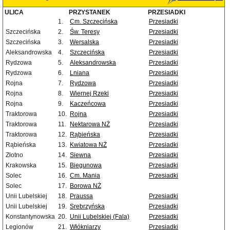
ULICA
PRZYSTANEK
PRZESIADKI
1.
Cm. Szczecińska
Przesiadki
Szczecińska
2.
Św. Teresy
Przesiadki
Szczecińska
3.
Wersalska
Przesiadki
Aleksandrowska
4.
Szczecińska
Przesiadki
Rydzowa
5.
Aleksandrowska
Przesiadki
Rydzowa
6.
Lniana
Przesiadki
Rojna
7.
Rydzowa
Przesiadki
Rojna
8.
Wiernej Rzeki
Przesiadki
Rojna
9.
Kaczeńcowa
Przesiadki
Traktorowa
10.
Rojna
Przesiadki
Traktorowa
11.
Nektarowa NŻ
Przesiadki
Traktorowa
12.
Rąbieńska
Przesiadki
Rąbieńska
13.
Kwiatowa NŻ
Przesiadki
Złotno
14.
Siewna
Przesiadki
Krakowska
15.
Biegunowa
Przesiadki
Solec
16.
Cm. Mania
Przesiadki
Solec
17.
Borowa NŻ
Unii Lubelskiej
18.
Praussa
Przesiadki
Unii Lubelskiej
19.
Srebrzyńska
Przesiadki
Konstantynowska
20.
Unii Lubelskiej (Fala)
Przesiadki
Legionów
21.
Włókniarzy
Przesiadki