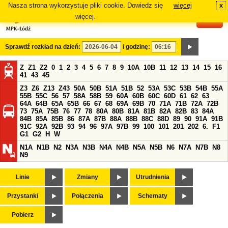
Nasza strona wykorzystuje pliki cookie. Dowiedz się
więcej
x
#
więcej.
Sprawdź rozkład na dzień:
i godzinę:
Z
Z1
Z2
0
1
2
3
4
5
6
7
8
9
10A
10B
11
12
13
14
15
16
41
43
45
Z3
Z6
Z13
Z43
50A
50B
51A
51B
52
53A
53C
53B
54B
55A
55B
55C
56
57
58A
58B
59
60A
60B
60C
60D
61
62
63
64A
64B
65A
65B
66
67
68
69A
69B
70
71A
71B
72A
72B
73
75A
75B
76
77
78
80A
80B
81A
81B
82A
82B
83
84A
84B
85A
85B
86
87A
87B
88A
88B
88C
88D
89
90
91A
91B
91C
92A
92B
93
94
96
97A
97B
99
100
101
201
202
6.
F1
G1
G2
H
W
N1A
N1B
N2
N3A
N3B
N4A
N4B
N5A
N5B
N6
N7A
N7B
N8
N9
Linie
Zmiany
Utrudnienia
Przystanki
Połączenia
Schematy
Pobierz