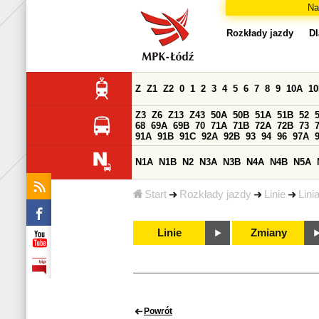
Na
Rozkłady jazdy
Dl
Z
Z1
Z2
0
1
2
3
4
5
6
7
8
9
10A
1
Z3
Z6
Z13
Z43
50A
50B
51A
51B
52
68
69A
69B
70
71A
71B
72A
72B
73
91A
91B
91C
92A
92B
93
94
96
97A
N1A
N1B
N2
N3A
N3B
N4A
N4B
N5A
Start
Rozkłady jazdy
Linie
Lini
Linie
Zmiany
Powrót