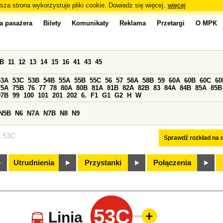
sza strona wykorzystuje pliki cookie. Dowiedz się więcej.
więcej
a pasażera
Bilety
Komunikaty
Reklama
Przetargi
O MPK
0B
11
12
13
14
15
16
41
43
45
53A
53C
53B
54B
55A
55B
55C
56
57
58A
58B
59
60A
60B
60C
60
75A
75B
76
77
78
80A
80B
81A
81B
82A
82B
83
84A
84B
85A
85B
97B
99
100
101
201
202
6.
F1
G1
G2
H
W
N5B
N6
N7A
N7B
N8
N9
a 53C
Sprawdź rozkład na d
Utrudnienia
Przystanki
Połączenia
53C
Linia