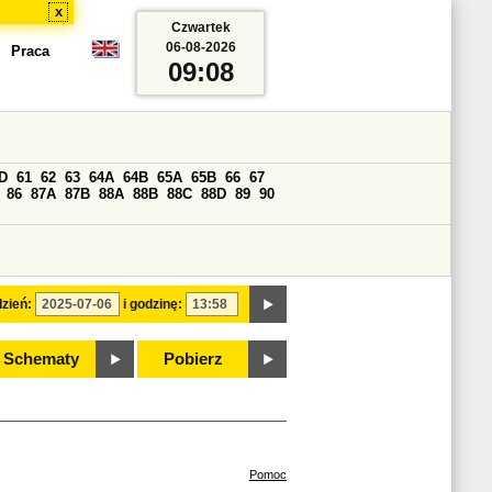
x
Czwartek
06-08-2026
Praca
09:08
D
61
62
63
64A
64B
65A
65B
66
67
86
87A
87B
88A
88B
88C
88D
89
90
zień:
i godzinę:
Schematy
Pobierz
Pomoc