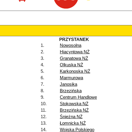
PRZYSTANEK
1.
Nowosolna
2.
Hiacyntowa NŻ
3.
Granatowa NŻ
4.
Olkuska NŻ
5.
Karkonoska NŻ
6.
Marmurowa
7.
Janosika
8.
Brzezińska
9.
Centrum Handlowe
10.
Stokowska NŻ
11.
Brzezińska NŻ
12.
Śnieżna NŻ
13.
Łomnicka NŻ
14.
Wojska Polskiego