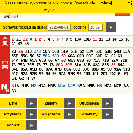
Nasza strona wykorzystuje pliki cookie. Dowiedz się
więcej
x
#
więcej.
Sprawdź rozkład na dzień:
i godzinę:
Z
Z1
Z2
0
1
2
3
4
5
6
7
8
9
10A
10B
11
12
13
14
15
16
41
43
45
Z3
Z6
Z13
Z43
50A
50B
51A
51B
52
53A
53C
53B
54B
55A
55B
55C
56
57
58A
58B
59
60A
60B
60C
60D
61
62
63
64A
64B
65A
65B
66
67
68
69A
69B
70
71A
71B
72A
72B
73
75A
75B
76
77
78
80A
80B
81A
81B
82A
82B
83
84A
84B
85A
85B
86
87A
87B
88A
88B
88C
88D
89
90
91A
91B
91C
92A
92B
93
94
96
97A
97B
99
100
101
201
202
6.
F1
G1
G2
H
W
N1A
N1B
N2
N3A
N3B
N4A
N4B
N5A
N5B
N6
N7A
N7B
N8
N9
Linie
Zmiany
Utrudnienia
Przystanki
Połączenia
Schematy
Pobierz