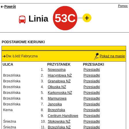
Pomoc
Powrót
53C
Linia
PODSTAWOWE KIERUNKI
Dw. Łódź Fabryczna
Pokaż na mapie
ULICA
PRZYSTANEK
PRZESIADKI
1.
Nowosolna
Przesiadki
Brzezińska
2.
Hiacyntowa NŻ
Przesiadki
Brzezińska
3.
Granatowa NŻ
Przesiadki
Brzezińska
4.
Olkuska NŻ
Przesiadki
Brzezińska
5.
Karkonoska NŻ
Przesiadki
Brzezińska
6.
Marmurowa
Przesiadki
Brzezińska
7.
Janosika
Przesiadki
Kerna
8.
Brzezińska
Przesiadki
9.
Centrum Handlowe
Przesiadki
Śnieżna
10.
Stokowska NŻ
Przesiadki
Śnieżna
11.
Brzezińska NŻ
Przesiadki