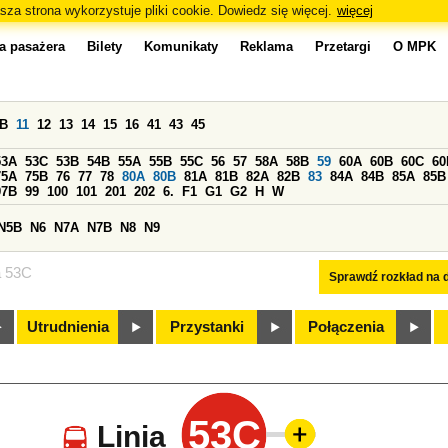
sza strona wykorzystuje pliki cookie. Dowiedz się więcej.
więcej
a pasażera
Bilety
Komunikaty
Reklama
Przetargi
O MPK
0B
11
12
13
14
15
16
41
43
45
53A
53C
53B
54B
55A
55B
55C
56
57
58A
58B
59
60A
60B
60C
60
75A
75B
76
77
78
80A
80B
81A
81B
82A
82B
83
84A
84B
85A
85B
97B
99
100
101
201
202
6.
F1
G1
G2
H
W
N5B
N6
N7A
N7B
N8
N9
a 53C
Sprawdź rozkład na d
Utrudnienia
Przystanki
Połączenia
53C
Linia