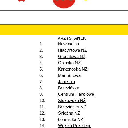
PRZYSTANEK
1.
Nowosolna
2.
Hiacyntowa NŻ
3.
Granatowa NŻ
4.
Olkuska NŻ
5.
Karkonoska NŻ
6.
Marmurowa
7.
Janosika
8.
Brzezińska
9.
Centrum Handlowe
10.
Stokowska NŻ
11.
Brzezińska NŻ
12.
Śnieżna NŻ
13.
Łomnicka NŻ
14.
Wojska Polskiego