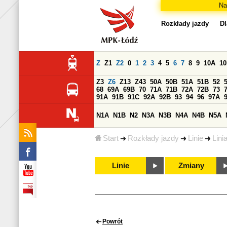
Na
Rozkłady jazdy
Dl
Z
Z1
Z2
0
1
2
3
4
5
6
7
8
9
10A
1
Z3
Z6
Z13
Z43
50A
50B
51A
51B
52
68
69A
69B
70
71A
71B
72A
72B
73
91A
91B
91C
92A
92B
93
94
96
97A
N1A
N1B
N2
N3A
N3B
N4A
N4B
N5A
Start
Rozkłady jazdy
Linie
Lini
Linie
Zmiany
Powrót