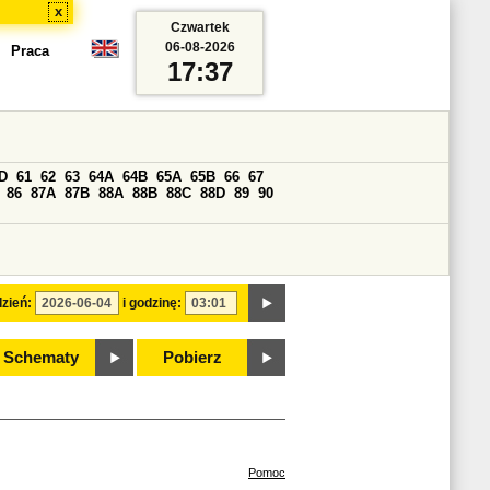
x
Czwartek
06-08-2026
Praca
17:37
D
61
62
63
64A
64B
65A
65B
66
67
86
87A
87B
88A
88B
88C
88D
89
90
zień:
i godzinę:
Schematy
Pobierz
Pomoc