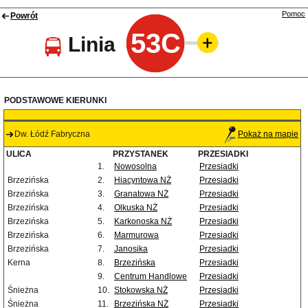
Pomoc
Powrót
53C
Linia
PODSTAWOWE KIERUNKI
Dw. Łódź Fabryczna
Pokaż na mapie
ULICA
PRZYSTANEK
PRZESIADKI
1.
Nowosolna
Przesiadki
Brzezińska
2.
Hiacyntowa NŻ
Przesiadki
Brzezińska
3.
Granatowa NŻ
Przesiadki
Brzezińska
4.
Olkuska NŻ
Przesiadki
Brzezińska
5.
Karkonoska NŻ
Przesiadki
Brzezińska
6.
Marmurowa
Przesiadki
Brzezińska
7.
Janosika
Przesiadki
Kerna
8.
Brzezińska
Przesiadki
9.
Centrum Handlowe
Przesiadki
Śnieżna
10.
Stokowska NŻ
Przesiadki
Śnieżna
11.
Brzezińska NŻ
Przesiadki