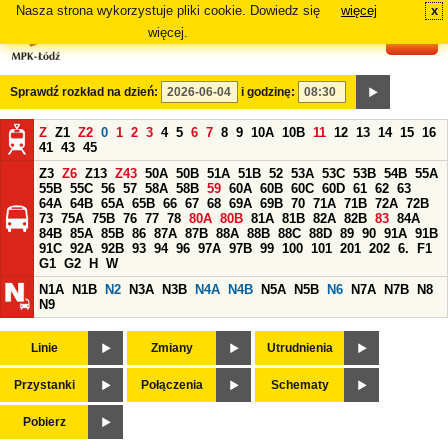
Nasza strona wykorzystuje pliki cookie. Dowiedz się
więcej
x
#
więcej.
Sprawdź rozkład na dzień:
i godzinę:
Z
Z1
Z2
0
1
2
3
4
5
6
7
8
9
10A
10B
11
12
13
14
15
16
41
43
45
Z3
Z6
Z13
Z43
50A
50B
51A
51B
52
53A
53C
53B
54B
55A
55B
55C
56
57
58A
58B
59
60A
60B
60C
60D
61
62
63
64A
64B
65A
65B
66
67
68
69A
69B
70
71A
71B
72A
72B
73
75A
75B
76
77
78
80A
80B
81A
81B
82A
82B
83
84A
84B
85A
85B
86
87A
87B
88A
88B
88C
88D
89
90
91A
91B
91C
92A
92B
93
94
96
97A
97B
99
100
101
201
202
6.
F1
G1
G2
H
W
N1A
N1B
N2
N3A
N3B
N4A
N4B
N5A
N5B
N6
N7A
N7B
N8
N9
Linie
Zmiany
Utrudnienia
Przystanki
Połączenia
Schematy
Pobierz