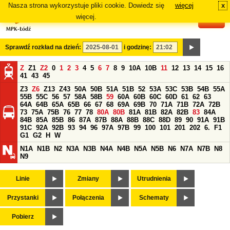
Nasza strona wykorzystuje pliki cookie. Dowiedz się
więcej
x
#
więcej.
Sprawdź rozkład na dzień:
i godzinę:
Z
Z1
Z2
0
1
2
3
4
5
6
7
8
9
10A
10B
11
12
13
14
15
16
41
43
45
Z3
Z6
Z13
Z43
50A
50B
51A
51B
52
53A
53C
53B
54B
55A
55B
55C
56
57
58A
58B
59
60A
60B
60C
60D
61
62
63
64A
64B
65A
65B
66
67
68
69A
69B
70
71A
71B
72A
72B
73
75A
75B
76
77
78
80A
80B
81A
81B
82A
82B
83
84A
84B
85A
85B
86
87A
87B
88A
88B
88C
88D
89
90
91A
91B
91C
92A
92B
93
94
96
97A
97B
99
100
101
201
202
6.
F1
G1
G2
H
W
N1A
N1B
N2
N3A
N3B
N4A
N4B
N5A
N5B
N6
N7A
N7B
N8
N9
Linie
Zmiany
Utrudnienia
Przystanki
Połączenia
Schematy
Pobierz