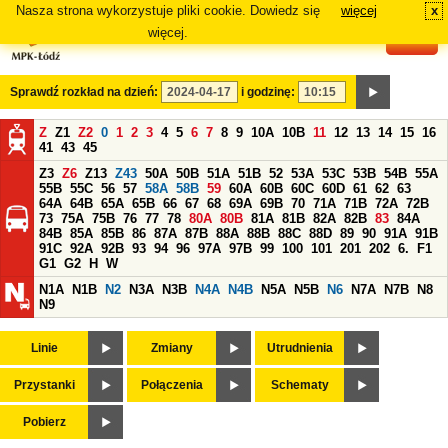
Nasza strona wykorzystuje pliki cookie. Dowiedz się
więcej
x
#
więcej.
Sprawdź rozkład na dzień:
i godzinę:
Z
Z1
Z2
0
1
2
3
4
5
6
7
8
9
10A
10B
11
12
13
14
15
16
41
43
45
Z3
Z6
Z13
Z43
50A
50B
51A
51B
52
53A
53C
53B
54B
55A
55B
55C
56
57
58A
58B
59
60A
60B
60C
60D
61
62
63
64A
64B
65A
65B
66
67
68
69A
69B
70
71A
71B
72A
72B
73
75A
75B
76
77
78
80A
80B
81A
81B
82A
82B
83
84A
84B
85A
85B
86
87A
87B
88A
88B
88C
88D
89
90
91A
91B
91C
92A
92B
93
94
96
97A
97B
99
100
101
201
202
6.
F1
G1
G2
H
W
N1A
N1B
N2
N3A
N3B
N4A
N4B
N5A
N5B
N6
N7A
N7B
N8
N9
Linie
Zmiany
Utrudnienia
Przystanki
Połączenia
Schematy
Pobierz