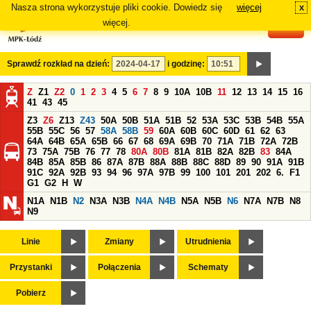
Nasza strona wykorzystuje pliki cookie. Dowiedz się
więcej
x
#
więcej.
Sprawdź rozkład na dzień:
i godzinę:
Z
Z1
Z2
0
1
2
3
4
5
6
7
8
9
10A
10B
11
12
13
14
15
16
41
43
45
Z3
Z6
Z13
Z43
50A
50B
51A
51B
52
53A
53C
53B
54B
55A
55B
55C
56
57
58A
58B
59
60A
60B
60C
60D
61
62
63
64A
64B
65A
65B
66
67
68
69A
69B
70
71A
71B
72A
72B
73
75A
75B
76
77
78
80A
80B
81A
81B
82A
82B
83
84A
84B
85A
85B
86
87A
87B
88A
88B
88C
88D
89
90
91A
91B
91C
92A
92B
93
94
96
97A
97B
99
100
101
201
202
6.
F1
G1
G2
H
W
N1A
N1B
N2
N3A
N3B
N4A
N4B
N5A
N5B
N6
N7A
N7B
N8
N9
Linie
Zmiany
Utrudnienia
Przystanki
Połączenia
Schematy
Pobierz