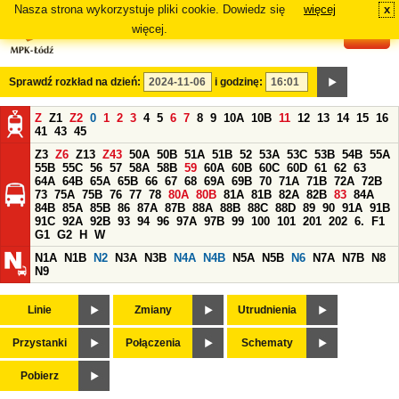
Nasza strona wykorzystuje pliki cookie. Dowiedz się
więcej
x
#
więcej.
Sprawdź rozkład na dzień:
i godzinę:
Z
Z1
Z2
0
1
2
3
4
5
6
7
8
9
10A
10B
11
12
13
14
15
16
41
43
45
Z3
Z6
Z13
Z43
50A
50B
51A
51B
52
53A
53C
53B
54B
55A
55B
55C
56
57
58A
58B
59
60A
60B
60C
60D
61
62
63
64A
64B
65A
65B
66
67
68
69A
69B
70
71A
71B
72A
72B
73
75A
75B
76
77
78
80A
80B
81A
81B
82A
82B
83
84A
84B
85A
85B
86
87A
87B
88A
88B
88C
88D
89
90
91A
91B
91C
92A
92B
93
94
96
97A
97B
99
100
101
201
202
6.
F1
G1
G2
H
W
N1A
N1B
N2
N3A
N3B
N4A
N4B
N5A
N5B
N6
N7A
N7B
N8
N9
Linie
Zmiany
Utrudnienia
Przystanki
Połączenia
Schematy
Pobierz