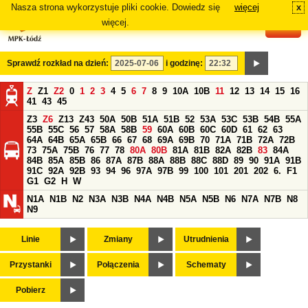
Nasza strona wykorzystuje pliki cookie. Dowiedz się
więcej
x
#
więcej.
Sprawdź rozkład na dzień:
i godzinę:
Z
Z1
Z2
0
1
2
3
4
5
6
7
8
9
10A
10B
11
12
13
14
15
16
41
43
45
Z3
Z6
Z13
Z43
50A
50B
51A
51B
52
53A
53C
53B
54B
55A
55B
55C
56
57
58A
58B
59
60A
60B
60C
60D
61
62
63
64A
64B
65A
65B
66
67
68
69A
69B
70
71A
71B
72A
72B
73
75A
75B
76
77
78
80A
80B
81A
81B
82A
82B
83
84A
84B
85A
85B
86
87A
87B
88A
88B
88C
88D
89
90
91A
91B
91C
92A
92B
93
94
96
97A
97B
99
100
101
201
202
6.
F1
G1
G2
H
W
N1A
N1B
N2
N3A
N3B
N4A
N4B
N5A
N5B
N6
N7A
N7B
N8
N9
Linie
Zmiany
Utrudnienia
Przystanki
Połączenia
Schematy
Pobierz