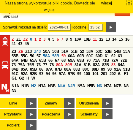
Nasza strona wykorzystuje pliki cookie. Dowiedz się
więcej
x
#
więcej.
Sprawdź rozkład na dzień:
i godzinę:
Z
Z1
Z2
0
1
2
3
4
5
6
7
8
9
10A
10B
11
12
13
14
15
16
41
43
45
Z3
Z6
Z13
Z43
50A
50B
51A
51B
52
53A
53C
53B
54B
55A
55B
55C
56
57
58A
58B
59
60A
60B
60C
60D
61
62
63
64A
64B
65A
65B
66
67
68
69A
69B
70
71A
71B
72A
72B
73
75A
75B
76
77
78
80A
80B
81A
81B
82A
82B
83
84A
84B
85A
85B
86
87A
87B
88A
88B
88C
88D
89
90
91A
91B
91C
92A
92B
93
94
96
97A
97B
99
100
101
201
202
6.
F1
G1
G2
H
W
N1A
N1B
N2
N3A
N3B
N4A
N4B
N5A
N5B
N6
N7A
N7B
N8
N9
Linie
Zmiany
Utrudnienia
Przystanki
Połączenia
Schematy
Pobierz