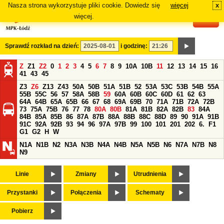
Nasza strona wykorzystuje pliki cookie. Dowiedz się
więcej
x
#
więcej.
Sprawdź rozkład na dzień:
i godzinę:
Z
Z1
Z2
0
1
2
3
4
5
6
7
8
9
10A
10B
11
12
13
14
15
16
41
43
45
Z3
Z6
Z13
Z43
50A
50B
51A
51B
52
53A
53C
53B
54B
55A
55B
55C
56
57
58A
58B
59
60A
60B
60C
60D
61
62
63
64A
64B
65A
65B
66
67
68
69A
69B
70
71A
71B
72A
72B
73
75A
75B
76
77
78
80A
80B
81A
81B
82A
82B
83
84A
84B
85A
85B
86
87A
87B
88A
88B
88C
88D
89
90
91A
91B
91C
92A
92B
93
94
96
97A
97B
99
100
101
201
202
6.
F1
G1
G2
H
W
N1A
N1B
N2
N3A
N3B
N4A
N4B
N5A
N5B
N6
N7A
N7B
N8
N9
Linie
Zmiany
Utrudnienia
Przystanki
Połączenia
Schematy
Pobierz