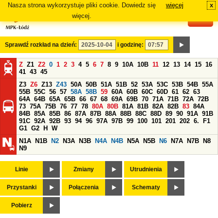
Nasza strona wykorzystuje pliki cookie. Dowiedz się
więcej
x
#
więcej.
Sprawdź rozkład na dzień:
i godzinę:
Z
Z1
Z2
0
1
2
3
4
5
6
7
8
9
10A
10B
11
12
13
14
15
16
41
43
45
Z3
Z6
Z13
Z43
50A
50B
51A
51B
52
53A
53C
53B
54B
55A
55B
55C
56
57
58A
58B
59
60A
60B
60C
60D
61
62
63
64A
64B
65A
65B
66
67
68
69A
69B
70
71A
71B
72A
72B
73
75A
75B
76
77
78
80A
80B
81A
81B
82A
82B
83
84A
84B
85A
85B
86
87A
87B
88A
88B
88C
88D
89
90
91A
91B
91C
92A
92B
93
94
96
97A
97B
99
100
101
201
202
6.
F1
G1
G2
H
W
N1A
N1B
N2
N3A
N3B
N4A
N4B
N5A
N5B
N6
N7A
N7B
N8
N9
Linie
Zmiany
Utrudnienia
Przystanki
Połączenia
Schematy
Pobierz