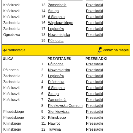
Kościuszki
13.
Zamenhofa
Przesiadki
Kościuszki
14.
Struga
Przesiadki
Kościuszki
15.
6 Sierpnia
Przesiadki
Zachodnia
16.
Więckowskiego
Przesiadki
Zachodnia
17.
Legionów
Przesiadki
Ogrodowa
18.
Nowomiejska
Przesiadki
19.
Północna
Radiostacja
Pokaż na mapie
ULICA
PRZYSTANEK
PRZESIADKI
1.
Północna
Przesiadki
Północna
2.
Nowomiejska
Przesiadki
Zachodnia
3.
Legionów
Przesiadki
Zachodnia
4.
Próchnika
Przesiadki
Kościuszki
5.
6 Sierpnia
Przesiadki
Kościuszki
6.
Struga
Przesiadki
Kościuszki
7.
Zamenhofa
Przesiadki
8.
Piotrkowska Centrum
Przesiadki
Piłsudskiego
9.
Sienkiewicza
Przesiadki
Piłsudskiego
10.
Kilińskiego
Przesiadki
Kilińskiego
11.
Nawrot
Przesiadki
Kilińskiego
12.
Tuwima
Przesiadki