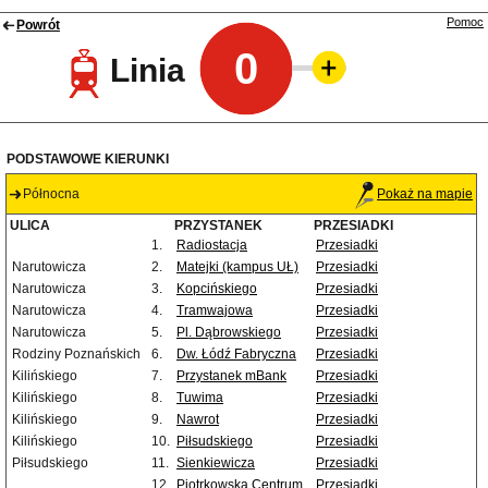
Pomoc
Powrót
0
Linia
PODSTAWOWE KIERUNKI
Północna
Pokaż na mapie
ULICA
PRZYSTANEK
PRZESIADKI
1.
Radiostacja
Przesiadki
Narutowicza
2.
Matejki (kampus UŁ)
Przesiadki
Narutowicza
3.
Kopcińskiego
Przesiadki
Narutowicza
4.
Tramwajowa
Przesiadki
Narutowicza
5.
Pl. Dąbrowskiego
Przesiadki
Rodziny Poznańskich
6.
Dw. Łódź Fabryczna
Przesiadki
Kilińskiego
7.
Przystanek mBank
Przesiadki
Kilińskiego
8.
Tuwima
Przesiadki
Kilińskiego
9.
Nawrot
Przesiadki
Kilińskiego
10.
Piłsudskiego
Przesiadki
Piłsudskiego
11.
Sienkiewicza
Przesiadki
12.
Piotrkowska Centrum
Przesiadki