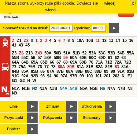
Nasza strona wykorzystuje pliki cookie. Dowiedz się
więcej
x
#
więcej.
Sprawdź rozkład na dzień:
i godzinę:
Z
Z1
Z2
0
1
2
3
4
5
6
7
8
9
10A
10B
11
12
13
14
15
16
41
43
45
Z3
Z6
Z13
Z43
50A
50B
51A
51B
52
53A
53C
53B
54B
55A
55B
55C
56
57
58A
58B
59
60A
60B
60C
60D
61
62
63
64A
64B
65A
65B
66
67
68
69A
69B
70
71A
71B
72A
72B
73
75A
75B
76
77
78
80A
80B
81A
81B
82A
82B
83
84A
84B
85A
85B
86
87A
87B
88A
88B
88C
88D
89
90
91A
91B
91C
92A
92B
93
94
96
97A
97B
99
100
101
201
202
6.
F1
G1
G2
H
W
N1A
N1B
N2
N3A
N3B
N4A
N4B
N5A
N5B
N6
N7A
N7B
N8
N9
Linie
Zmiany
Utrudnienia
Przystanki
Połączenia
Schematy
Pobierz