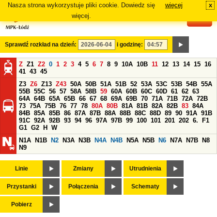
Nasza strona wykorzystuje pliki cookie. Dowiedz się
więcej
x
#
więcej.
Sprawdź rozkład na dzień:
i godzinę:
Z
Z1
Z2
0
1
2
3
4
5
6
7
8
9
10A
10B
11
12
13
14
15
16
41
43
45
Z3
Z6
Z13
Z43
50A
50B
51A
51B
52
53A
53C
53B
54B
55A
55B
55C
56
57
58A
58B
59
60A
60B
60C
60D
61
62
63
64A
64B
65A
65B
66
67
68
69A
69B
70
71A
71B
72A
72B
73
75A
75B
76
77
78
80A
80B
81A
81B
82A
82B
83
84A
84B
85A
85B
86
87A
87B
88A
88B
88C
88D
89
90
91A
91B
91C
92A
92B
93
94
96
97A
97B
99
100
101
201
202
6.
F1
G1
G2
H
W
N1A
N1B
N2
N3A
N3B
N4A
N4B
N5A
N5B
N6
N7A
N7B
N8
N9
Linie
Zmiany
Utrudnienia
Przystanki
Połączenia
Schematy
Pobierz