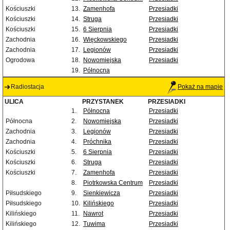
Kościuszki
13.
Zamenhofa
Przesiadki
Kościuszki
14.
Struga
Przesiadki
Kościuszki
15.
6 Sierpnia
Przesiadki
Zachodnia
16.
Więckowskiego
Przesiadki
Zachodnia
17.
Legionów
Przesiadki
Ogrodowa
18.
Nowomiejska
Przesiadki
19.
Północna
Radiostacja
Pokaż na mapie
ULICA
PRZYSTANEK
PRZESIADKI
1.
Północna
Przesiadki
Północna
2.
Nowomiejska
Przesiadki
Zachodnia
3.
Legionów
Przesiadki
Zachodnia
4.
Próchnika
Przesiadki
Kościuszki
5.
6 Sierpnia
Przesiadki
Kościuszki
6.
Struga
Przesiadki
Kościuszki
7.
Zamenhofa
Przesiadki
8.
Piotrkowska Centrum
Przesiadki
Piłsudskiego
9.
Sienkiewicza
Przesiadki
Piłsudskiego
10.
Kilińskiego
Przesiadki
Kilińskiego
11.
Nawrot
Przesiadki
Kilińskiego
12.
Tuwima
Przesiadki