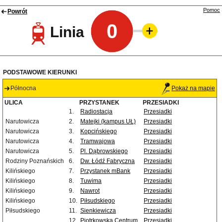
Pomoc
Powrót
0
Linia
PODSTAWOWE KIERUNKI
Północna
Pokaż na mapie
ULICA
PRZYSTANEK
PRZESIADKI
1.
Radiostacja
Przesiadki
Narutowicza
2.
Matejki (kampus UŁ)
Przesiadki
Narutowicza
3.
Kopcińskiego
Przesiadki
Narutowicza
4.
Tramwajowa
Przesiadki
Narutowicza
5.
Pl. Dąbrowskiego
Przesiadki
Rodziny Poznańskich
6.
Dw. Łódź Fabryczna
Przesiadki
Kilińskiego
7.
Przystanek mBank
Przesiadki
Kilińskiego
8.
Tuwima
Przesiadki
Kilińskiego
9.
Nawrot
Przesiadki
Kilińskiego
10.
Piłsudskiego
Przesiadki
Piłsudskiego
11.
Sienkiewicza
Przesiadki
12.
Piotrkowska Centrum
Przesiadki