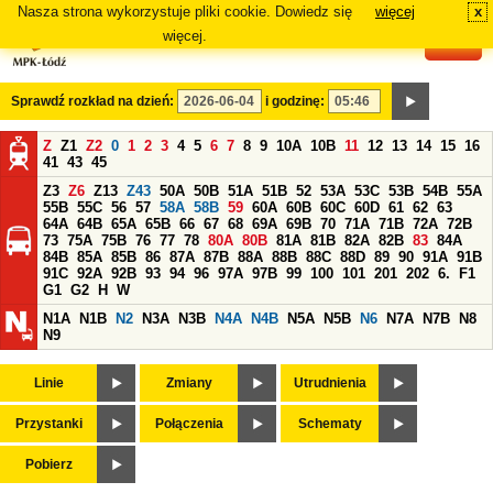
Nasza strona wykorzystuje pliki cookie. Dowiedz się
więcej
x
#
więcej.
Sprawdź rozkład na dzień:
i godzinę:
Z
Z1
Z2
0
1
2
3
4
5
6
7
8
9
10A
10B
11
12
13
14
15
16
41
43
45
Z3
Z6
Z13
Z43
50A
50B
51A
51B
52
53A
53C
53B
54B
55A
55B
55C
56
57
58A
58B
59
60A
60B
60C
60D
61
62
63
64A
64B
65A
65B
66
67
68
69A
69B
70
71A
71B
72A
72B
73
75A
75B
76
77
78
80A
80B
81A
81B
82A
82B
83
84A
84B
85A
85B
86
87A
87B
88A
88B
88C
88D
89
90
91A
91B
91C
92A
92B
93
94
96
97A
97B
99
100
101
201
202
6.
F1
G1
G2
H
W
N1A
N1B
N2
N3A
N3B
N4A
N4B
N5A
N5B
N6
N7A
N7B
N8
N9
Linie
Zmiany
Utrudnienia
Przystanki
Połączenia
Schematy
Pobierz