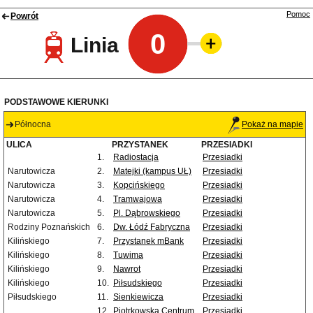
Pomoc
Powrót
0
Linia
PODSTAWOWE KIERUNKI
Północna
Pokaż na mapie
ULICA
PRZYSTANEK
PRZESIADKI
1.
Radiostacja
Przesiadki
Narutowicza
2.
Matejki (kampus UŁ)
Przesiadki
Narutowicza
3.
Kopcińskiego
Przesiadki
Narutowicza
4.
Tramwajowa
Przesiadki
Narutowicza
5.
Pl. Dąbrowskiego
Przesiadki
Rodziny Poznańskich
6.
Dw. Łódź Fabryczna
Przesiadki
Kilińskiego
7.
Przystanek mBank
Przesiadki
Kilińskiego
8.
Tuwima
Przesiadki
Kilińskiego
9.
Nawrot
Przesiadki
Kilińskiego
10.
Piłsudskiego
Przesiadki
Piłsudskiego
11.
Sienkiewicza
Przesiadki
12.
Piotrkowska Centrum
Przesiadki