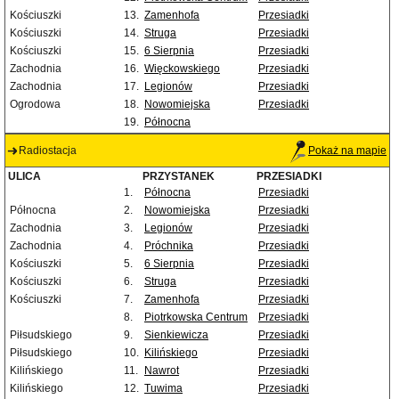
Kościuszki
13.
Zamenhofa
Przesiadki
Kościuszki
14.
Struga
Przesiadki
Kościuszki
15.
6 Sierpnia
Przesiadki
Zachodnia
16.
Więckowskiego
Przesiadki
Zachodnia
17.
Legionów
Przesiadki
Ogrodowa
18.
Nowomiejska
Przesiadki
19.
Północna
Radiostacja
Pokaż na mapie
ULICA
PRZYSTANEK
PRZESIADKI
1.
Północna
Przesiadki
Północna
2.
Nowomiejska
Przesiadki
Zachodnia
3.
Legionów
Przesiadki
Zachodnia
4.
Próchnika
Przesiadki
Kościuszki
5.
6 Sierpnia
Przesiadki
Kościuszki
6.
Struga
Przesiadki
Kościuszki
7.
Zamenhofa
Przesiadki
8.
Piotrkowska Centrum
Przesiadki
Piłsudskiego
9.
Sienkiewicza
Przesiadki
Piłsudskiego
10.
Kilińskiego
Przesiadki
Kilińskiego
11.
Nawrot
Przesiadki
Kilińskiego
12.
Tuwima
Przesiadki