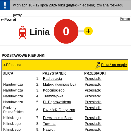
w dniach 10 - 12 lipca 2026 roku (piątek - niedziela), zmiana rozkładu
jazdy
Pomoc
Powrót
0
Linia
PODSTAWOWE KIERUNKI
Północna
Pokaż na mapie
ULICA
PRZYSTANEK
PRZESIADKI
1.
Radiostacja
Przesiadki
Narutowicza
2.
Matejki (kampus UŁ)
Przesiadki
Narutowicza
3.
Kopcińskiego
Przesiadki
Narutowicza
4.
Tramwajowa
Przesiadki
Narutowicza
5.
Pl. Dąbrowskiego
Przesiadki
Rodziny
Przesiadki
6.
Dw. Łódź Fabryczna
Poznańskich
Kilińskiego
7.
Przystanek mBank
Przesiadki
Kilińskiego
8.
Tuwima
Przesiadki
Kilińskiego
9.
Nawrot
Przesiadki