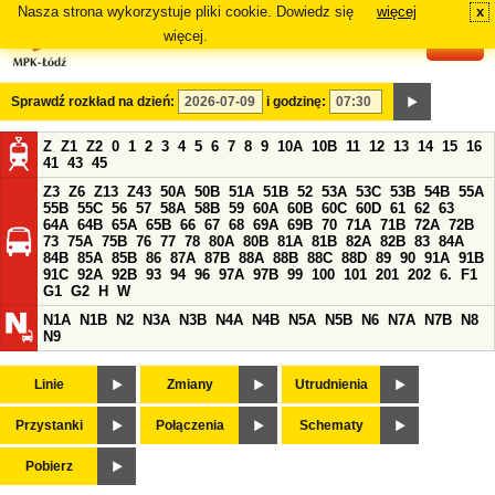
Nasza strona wykorzystuje pliki cookie. Dowiedz się
więcej
x
#
więcej.
Sprawdź rozkład na dzień:
i godzinę:
Z
Z1
Z2
0
1
2
3
4
5
6
7
8
9
10A
10B
11
12
13
14
15
16
41
43
45
Z3
Z6
Z13
Z43
50A
50B
51A
51B
52
53A
53C
53B
54B
55A
55B
55C
56
57
58A
58B
59
60A
60B
60C
60D
61
62
63
64A
64B
65A
65B
66
67
68
69A
69B
70
71A
71B
72A
72B
73
75A
75B
76
77
78
80A
80B
81A
81B
82A
82B
83
84A
84B
85A
85B
86
87A
87B
88A
88B
88C
88D
89
90
91A
91B
91C
92A
92B
93
94
96
97A
97B
99
100
101
201
202
6.
F1
G1
G2
H
W
N1A
N1B
N2
N3A
N3B
N4A
N4B
N5A
N5B
N6
N7A
N7B
N8
N9
Linie
Zmiany
Utrudnienia
Przystanki
Połączenia
Schematy
Pobierz