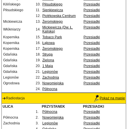
Kilińskiego
10.
Piłsudskiego
Przesiadki
Piłsudskiego
11.
Sienkiewicza
Przesiadki
12.
Piotrkowska Centrum
Przesiadki
Mickiewicza
13.
Żeromskiego
Przesiadki
Mickiewicza (Dw. Ł.
Przesiadki
Włókniarzy
14.
Kaliska)
Kopernika
15.
Tobaco Park
Przesiadki
Kopernika
16.
Łąkowa
Przesiadki
Kopernika
17.
Żeromskiego
Przesiadki
Gdańska
18.
Struga
Przesiadki
Gdańska
19.
Zielona
Przesiadki
Gdańska
20.
1 Maja
Przesiadki
Gdańska
21.
Legionów
Przesiadki
Legionów
22.
Zachodnia
Przesiadki
Ogrodowa
23.
Nowomiejska
Przesiadki
24.
Północna
Radiostacja
Pokaż na mapie
ULICA
PRZYSTANEK
PRZESIADKI
1.
Północna
Przesiadki
Północna
2.
Nowomiejska
Przesiadki
Zachodnia
3.
Legionów
Przesiadki