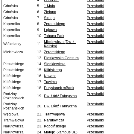
4.
Gdańska
Przesiadki
Gdańska
5.
1 Maja
Przesiadki
Gdańska
6.
Zielona
Przesiadki
Gdańska
7.
Struga
Przesiadki
Kopernika
8.
Żeromskiego
Przesiadki
Kopernika
9.
Łąkowa
Przesiadki
Kopernika
10.
Tobaco Park
Przesiadki
Mickiewicza (Dw. Ł.
Przesiadki
Włókniarzy
11.
Kaliska)
Mickiewicza
12.
Żeromskiego
Przesiadki
13.
Piotrkowska Centrum
Przesiadki
Piłsudskiego
14.
Sienkiewicza
Przesiadki
Piłsudskiego
15.
Kilińskiego
Przesiadki
Kilińskiego
16.
Nawrot
Przesiadki
Kilińskiego
17.
Tuwima
Przesiadki
Kilińskiego
18.
Przystanek mBank
Przesiadki
Rodziny
Przesiadki
19.
Dw. Łódź Fabryczna
Poznańskich
Rodziny
Przesiadki
20.
Dw. Łódź Fabryczna
Poznańskich
Węglowa
21.
Tramwajowa
Przesiadki
Tramwajowa
22.
Narutowicza
Przesiadki
Narutowicza
23.
Kopcińskiego
Przesiadki
Narutowicza
24.
Matejki (kampus UŁ)
Przesiadki