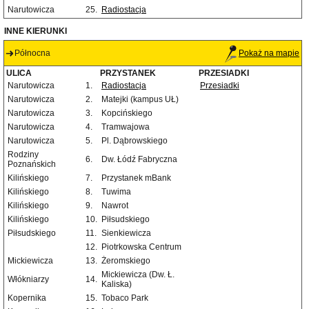
Narutowicza
25.
Radiostacja
INNE KIERUNKI
Północna
Pokaż na mapie
ULICA
PRZYSTANEK
PRZESIADKI
Narutowicza
1.
Radiostacja
Przesiadki
Narutowicza
2.
Matejki (kampus UŁ)
Narutowicza
3.
Kopcińskiego
Narutowicza
4.
Tramwajowa
Narutowicza
5.
Pl. Dąbrowskiego
Rodziny
6.
Dw. Łódź Fabryczna
Poznańskich
Kilińskiego
7.
Przystanek mBank
Kilińskiego
8.
Tuwima
Kilińskiego
9.
Nawrot
Kilińskiego
10.
Piłsudskiego
Piłsudskiego
11.
Sienkiewicza
12.
Piotrkowska Centrum
Mickiewicza
13.
Żeromskiego
Mickiewicza (Dw. Ł.
Włókniarzy
14.
Kaliska)
Kopernika
15.
Tobaco Park