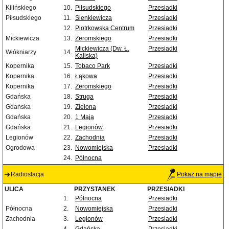
Kilińskiego
10.
Piłsudskiego
Przesiadki
Piłsudskiego
11.
Sienkiewicza
Przesiadki
12.
Piotrkowska Centrum
Przesiadki
Mickiewicza
13.
Żeromskiego
Przesiadki
Mickiewicza (Dw. Ł.
Przesiadki
Włókniarzy
14.
Kaliska)
Kopernika
15.
Tobaco Park
Przesiadki
Kopernika
16.
Łąkowa
Przesiadki
Kopernika
17.
Żeromskiego
Przesiadki
Gdańska
18.
Struga
Przesiadki
Gdańska
19.
Zielona
Przesiadki
Gdańska
20.
1 Maja
Przesiadki
Gdańska
21.
Legionów
Przesiadki
Legionów
22.
Zachodnia
Przesiadki
Ogrodowa
23.
Nowomiejska
Przesiadki
24.
Północna
Radiostacja
Pokaż na mapie
ULICA
PRZYSTANEK
PRZESIADKI
1.
Północna
Przesiadki
Północna
2.
Nowomiejska
Przesiadki
Zachodnia
3.
Legionów
Przesiadki