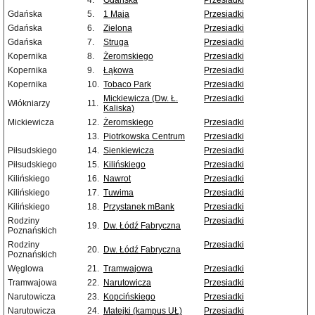
4.
Gdańska
Przesiadki
Gdańska
5.
1 Maja
Przesiadki
Gdańska
6.
Zielona
Przesiadki
Gdańska
7.
Struga
Przesiadki
Kopernika
8.
Żeromskiego
Przesiadki
Kopernika
9.
Łąkowa
Przesiadki
Kopernika
10.
Tobaco Park
Przesiadki
Mickiewicza (Dw. Ł.
Przesiadki
Włókniarzy
11.
Kaliska)
Mickiewicza
12.
Żeromskiego
Przesiadki
13.
Piotrkowska Centrum
Przesiadki
Piłsudskiego
14.
Sienkiewicza
Przesiadki
Piłsudskiego
15.
Kilińskiego
Przesiadki
Kilińskiego
16.
Nawrot
Przesiadki
Kilińskiego
17.
Tuwima
Przesiadki
Kilińskiego
18.
Przystanek mBank
Przesiadki
Rodziny
Przesiadki
19.
Dw. Łódź Fabryczna
Poznańskich
Rodziny
Przesiadki
20.
Dw. Łódź Fabryczna
Poznańskich
Węglowa
21.
Tramwajowa
Przesiadki
Tramwajowa
22.
Narutowicza
Przesiadki
Narutowicza
23.
Kopcińskiego
Przesiadki
Narutowicza
24.
Matejki (kampus UŁ)
Przesiadki