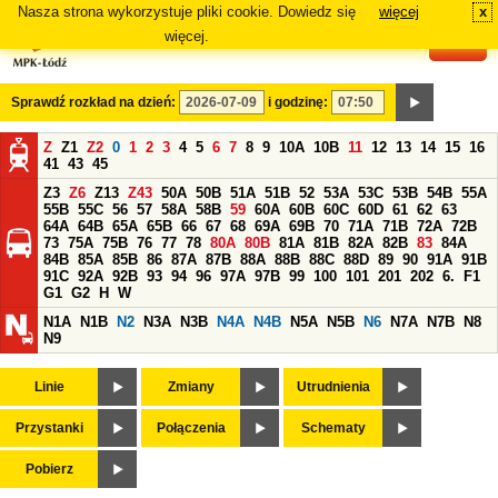
Nasza strona wykorzystuje pliki cookie. Dowiedz się
więcej
x
#
więcej.
Sprawdź rozkład na dzień:
i godzinę:
Z
Z1
Z2
0
1
2
3
4
5
6
7
8
9
10A
10B
11
12
13
14
15
16
41
43
45
Z3
Z6
Z13
Z43
50A
50B
51A
51B
52
53A
53C
53B
54B
55A
55B
55C
56
57
58A
58B
59
60A
60B
60C
60D
61
62
63
64A
64B
65A
65B
66
67
68
69A
69B
70
71A
71B
72A
72B
73
75A
75B
76
77
78
80A
80B
81A
81B
82A
82B
83
84A
84B
85A
85B
86
87A
87B
88A
88B
88C
88D
89
90
91A
91B
91C
92A
92B
93
94
96
97A
97B
99
100
101
201
202
6.
F1
G1
G2
H
W
N1A
N1B
N2
N3A
N3B
N4A
N4B
N5A
N5B
N6
N7A
N7B
N8
N9
Linie
Zmiany
Utrudnienia
Przystanki
Połączenia
Schematy
Pobierz