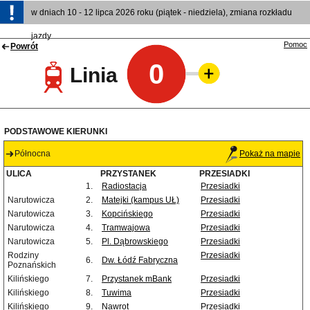
w dniach 10 - 12 lipca 2026 roku (piątek - niedziela), zmiana rozkładu
jazdy
Pomoc
Powrót
0
Linia
PODSTAWOWE KIERUNKI
Północna
Pokaż na mapie
ULICA
PRZYSTANEK
PRZESIADKI
1.
Radiostacja
Przesiadki
Narutowicza
2.
Matejki (kampus UŁ)
Przesiadki
Narutowicza
3.
Kopcińskiego
Przesiadki
Narutowicza
4.
Tramwajowa
Przesiadki
Narutowicza
5.
Pl. Dąbrowskiego
Przesiadki
Rodziny
Przesiadki
6.
Dw. Łódź Fabryczna
Poznańskich
Kilińskiego
7.
Przystanek mBank
Przesiadki
Kilińskiego
8.
Tuwima
Przesiadki
Kilińskiego
9.
Nawrot
Przesiadki