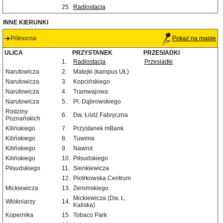
25.
Radiostacja
INNE KIERUNKI
Północna
Pokaż na mapie
ULICA
PRZYSTANEK
PRZESIADKI
1.
Radiostacja
Przesiadki
Narutowicza
2.
Matejki (kampus UŁ)
Narutowicza
3.
Kopcińskiego
Narutowicza
4.
Tramwajowa
Narutowicza
5.
Pl. Dąbrowskiego
Rodziny
6.
Dw. Łódź Fabryczna
Poznańskich
Kilińskiego
7.
Przystanek mBank
Kilińskiego
8.
Tuwima
Kilińskiego
9.
Nawrot
Kilińskiego
10.
Piłsudskiego
Piłsudskiego
11.
Sienkiewicza
12.
Piotrkowska Centrum
Mickiewicza
13.
Żeromskiego
Mickiewicza (Dw. Ł.
Włókniarzy
14.
Kaliska)
Kopernika
15.
Tobaco Park