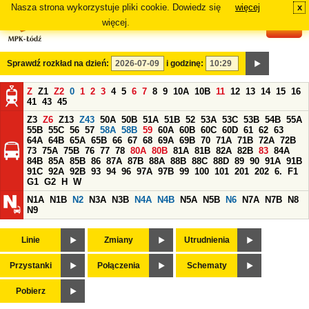
Nasza strona wykorzystuje pliki cookie. Dowiedz się
więcej
x
#
więcej.
Sprawdź rozkład na dzień:
i godzinę:
Z
Z1
Z2
0
1
2
3
4
5
6
7
8
9
10A
10B
11
12
13
14
15
16
41
43
45
Z3
Z6
Z13
Z43
50A
50B
51A
51B
52
53A
53C
53B
54B
55A
55B
55C
56
57
58A
58B
59
60A
60B
60C
60D
61
62
63
64A
64B
65A
65B
66
67
68
69A
69B
70
71A
71B
72A
72B
73
75A
75B
76
77
78
80A
80B
81A
81B
82A
82B
83
84A
84B
85A
85B
86
87A
87B
88A
88B
88C
88D
89
90
91A
91B
91C
92A
92B
93
94
96
97A
97B
99
100
101
201
202
6.
F1
G1
G2
H
W
N1A
N1B
N2
N3A
N3B
N4A
N4B
N5A
N5B
N6
N7A
N7B
N8
N9
Linie
Zmiany
Utrudnienia
Przystanki
Połączenia
Schematy
Pobierz