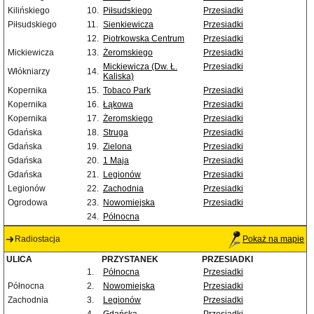
Kilińskiego
10.
Piłsudskiego
Przesiadki
Piłsudskiego
11.
Sienkiewicza
Przesiadki
12.
Piotrkowska Centrum
Przesiadki
Mickiewicza
13.
Żeromskiego
Przesiadki
Mickiewicza (Dw. Ł.
Przesiadki
Włókniarzy
14.
Kaliska)
Kopernika
15.
Tobaco Park
Przesiadki
Kopernika
16.
Łąkowa
Przesiadki
Kopernika
17.
Żeromskiego
Przesiadki
Gdańska
18.
Struga
Przesiadki
Gdańska
19.
Zielona
Przesiadki
Gdańska
20.
1 Maja
Przesiadki
Gdańska
21.
Legionów
Przesiadki
Legionów
22.
Zachodnia
Przesiadki
Ogrodowa
23.
Nowomiejska
Przesiadki
24.
Północna
Radiostacja
Pokaż na mapie
ULICA
PRZYSTANEK
PRZESIADKI
1.
Północna
Przesiadki
Północna
2.
Nowomiejska
Przesiadki
Zachodnia
3.
Legionów
Przesiadki