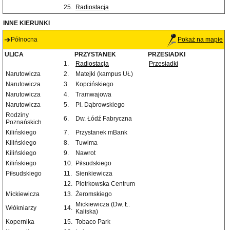
25.
Radiostacja
INNE KIERUNKI
Północna
Pokaż na mapie
ULICA
PRZYSTANEK
PRZESIADKI
1.
Radiostacja
Przesiadki
Narutowicza
2.
Matejki (kampus UŁ)
Narutowicza
3.
Kopcińskiego
Narutowicza
4.
Tramwajowa
Narutowicza
5.
Pl. Dąbrowskiego
Rodziny
6.
Dw. Łódź Fabryczna
Poznańskich
Kilińskiego
7.
Przystanek mBank
Kilińskiego
8.
Tuwima
Kilińskiego
9.
Nawrot
Kilińskiego
10.
Piłsudskiego
Piłsudskiego
11.
Sienkiewicza
12.
Piotrkowska Centrum
Mickiewicza
13.
Żeromskiego
Mickiewicza (Dw. Ł.
Włókniarzy
14.
Kaliska)
Kopernika
15.
Tobaco Park