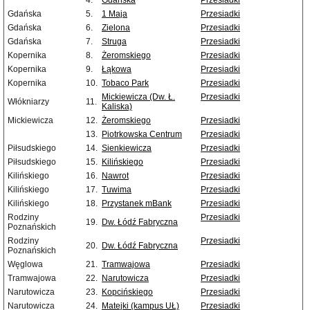
4.
Gdańska
Przesiadki
Gdańska
5.
1 Maja
Przesiadki
Gdańska
6.
Zielona
Przesiadki
Gdańska
7.
Struga
Przesiadki
Kopernika
8.
Żeromskiego
Przesiadki
Kopernika
9.
Łąkowa
Przesiadki
Kopernika
10.
Tobaco Park
Przesiadki
Mickiewicza (Dw. Ł.
Przesiadki
Włókniarzy
11.
Kaliska)
Mickiewicza
12.
Żeromskiego
Przesiadki
13.
Piotrkowska Centrum
Przesiadki
Piłsudskiego
14.
Sienkiewicza
Przesiadki
Piłsudskiego
15.
Kilińskiego
Przesiadki
Kilińskiego
16.
Nawrot
Przesiadki
Kilińskiego
17.
Tuwima
Przesiadki
Kilińskiego
18.
Przystanek mBank
Przesiadki
Rodziny
Przesiadki
19.
Dw. Łódź Fabryczna
Poznańskich
Rodziny
Przesiadki
20.
Dw. Łódź Fabryczna
Poznańskich
Węglowa
21.
Tramwajowa
Przesiadki
Tramwajowa
22.
Narutowicza
Przesiadki
Narutowicza
23.
Kopcińskiego
Przesiadki
Narutowicza
24.
Matejki (kampus UŁ)
Przesiadki