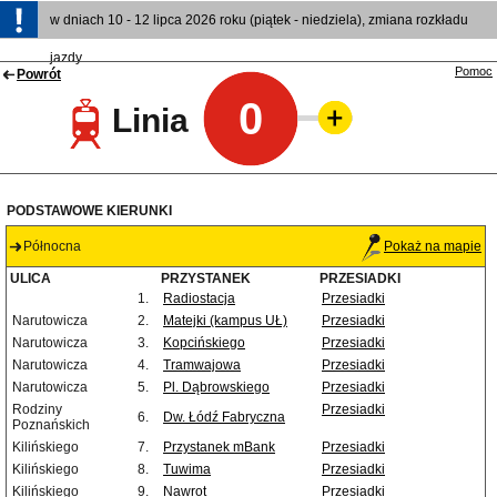
w dniach 10 - 12 lipca 2026 roku (piątek - niedziela), zmiana rozkładu
jazdy
Pomoc
Powrót
0
Linia
PODSTAWOWE KIERUNKI
Północna
Pokaż na mapie
ULICA
PRZYSTANEK
PRZESIADKI
1.
Radiostacja
Przesiadki
Narutowicza
2.
Matejki (kampus UŁ)
Przesiadki
Narutowicza
3.
Kopcińskiego
Przesiadki
Narutowicza
4.
Tramwajowa
Przesiadki
Narutowicza
5.
Pl. Dąbrowskiego
Przesiadki
Rodziny
Przesiadki
6.
Dw. Łódź Fabryczna
Poznańskich
Kilińskiego
7.
Przystanek mBank
Przesiadki
Kilińskiego
8.
Tuwima
Przesiadki
Kilińskiego
9.
Nawrot
Przesiadki