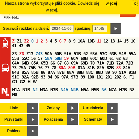
Nasza strona wykorzystuje pliki cookie. Dowiedz się
więcej
x
#
więcej.
Sprawdź rozkład na dzień:
i godzinę:
Z
Z1
Z2
0
1
2
3
4
5
6
7
8
9
10A
10B
11
12
13
14
15
16
41
43
45
Z3
Z6
Z13
Z43
50A
50B
51A
51B
52
53A
53C
53B
54B
55A
55B
55C
56
57
58A
58B
59
60A
60B
60C
60D
61
62
63
64A
64B
65A
65B
66
67
68
69A
69B
70
71A
71B
72A
72B
73
75A
75B
76
77
78
80A
80B
81A
81B
82A
82B
83
84A
84B
85A
85B
86
87A
87B
88A
88B
88C
88D
89
90
91A
91B
91C
92A
92B
93
94
96
97A
97B
99
100
101
201
202
6.
F1
G1
G2
H
W
N1A
N1B
N2
N3A
N3B
N4A
N4B
N5A
N5B
N6
N7A
N7B
N8
N9
Linie
Zmiany
Utrudnienia
Przystanki
Połączenia
Schematy
Pobierz