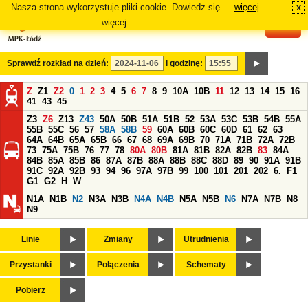
Nasza strona wykorzystuje pliki cookie. Dowiedz się
więcej
x
#
więcej.
Sprawdź rozkład na dzień:
i godzinę:
Z
Z1
Z2
0
1
2
3
4
5
6
7
8
9
10A
10B
11
12
13
14
15
16
41
43
45
Z3
Z6
Z13
Z43
50A
50B
51A
51B
52
53A
53C
53B
54B
55A
55B
55C
56
57
58A
58B
59
60A
60B
60C
60D
61
62
63
64A
64B
65A
65B
66
67
68
69A
69B
70
71A
71B
72A
72B
73
75A
75B
76
77
78
80A
80B
81A
81B
82A
82B
83
84A
84B
85A
85B
86
87A
87B
88A
88B
88C
88D
89
90
91A
91B
91C
92A
92B
93
94
96
97A
97B
99
100
101
201
202
6.
F1
G1
G2
H
W
N1A
N1B
N2
N3A
N3B
N4A
N4B
N5A
N5B
N6
N7A
N7B
N8
N9
Linie
Zmiany
Utrudnienia
Przystanki
Połączenia
Schematy
Pobierz