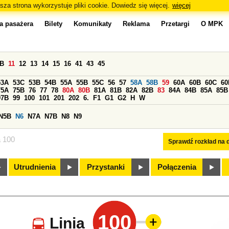
sza strona wykorzystuje pliki cookie. Dowiedz się więcej.
więcej
a pasażera
Bilety
Komunikaty
Reklama
Przetargi
O MPK
0B
11
12
13
14
15
16
41
43
45
53A
53C
53B
54B
55A
55B
55C
56
57
58A
58B
59
60A
60B
60C
60
75A
75B
76
77
78
80A
80B
81A
81B
82A
82B
83
84A
84B
85A
85B
97B
99
100
101
201
202
6.
F1
G1
G2
H
W
N5B
N6
N7A
N7B
N8
N9
a 100
Sprawdź rozkład na d
Utrudnienia
Przystanki
Połączenia
100
Linia