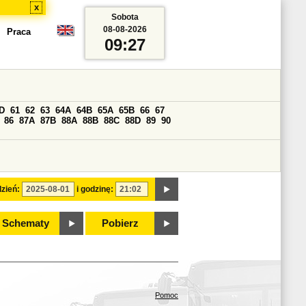
x
Sobota
08-08-2026
Praca
09:27
D
61
62
63
64A
64B
65A
65B
66
67
86
87A
87B
88A
88B
88C
88D
89
90
zień:
i godzinę:
Schematy
Pobierz
Pomoc