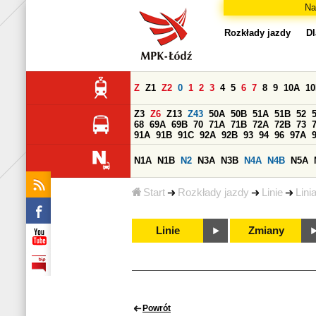
Na
Rozkłady jazdy
Dl
Z
Z1
Z2
0
1
2
3
4
5
6
7
8
9
10A
1
Z3
Z6
Z13
Z43
50A
50B
51A
51B
52
68
69A
69B
70
71A
71B
72A
72B
73
91A
91B
91C
92A
92B
93
94
96
97A
N1A
N1B
N2
N3A
N3B
N4A
N4B
N5A
Start
Rozkłady jazdy
Linie
Lini
Linie
Zmiany
Powrót