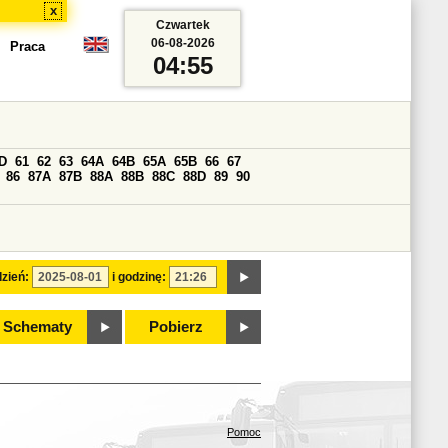
x
Czwartek
06-08-2026
Praca
04:55
D
61
62
63
64A
64B
65A
65B
66
67
86
87A
87B
88A
88B
88C
88D
89
90
zień:
i godzinę:
Schematy
Pobierz
Pomoc