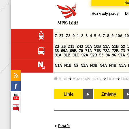
Na
Rozkłady jazdy
Dl
Z
Z1
Z2
0
1
2
3
4
5
6
7
8
9
10A
1
Z3
Z6
Z13
Z43
50A
50B
51A
51B
52
68
69A
69B
70
71A
71B
72A
72B
73
91A
91B
91C
92A
92B
93
94
96
97A
N1A
N1B
N2
N3A
N3B
N4A
N4B
N5A
Start
Rozkłady jazdy
Linie
Lini
Linie
Zmiany
Powrót