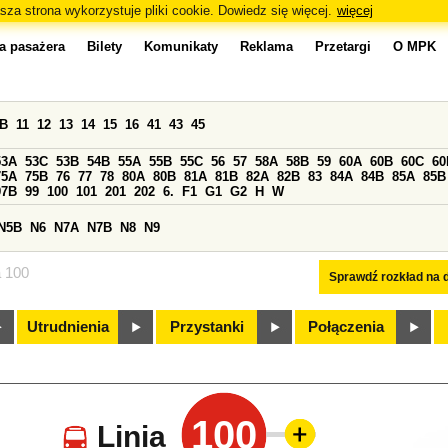
sza strona wykorzystuje pliki cookie. Dowiedz się więcej.
więcej
a pasażera
Bilety
Komunikaty
Reklama
Przetargi
O MPK
0B
11
12
13
14
15
16
41
43
45
53A
53C
53B
54B
55A
55B
55C
56
57
58A
58B
59
60A
60B
60C
60
75A
75B
76
77
78
80A
80B
81A
81B
82A
82B
83
84A
84B
85A
85B
97B
99
100
101
201
202
6.
F1
G1
G2
H
W
N5B
N6
N7A
N7B
N8
N9
a 100
Sprawdź rozkład na d
Utrudnienia
Przystanki
Połączenia
100
Linia