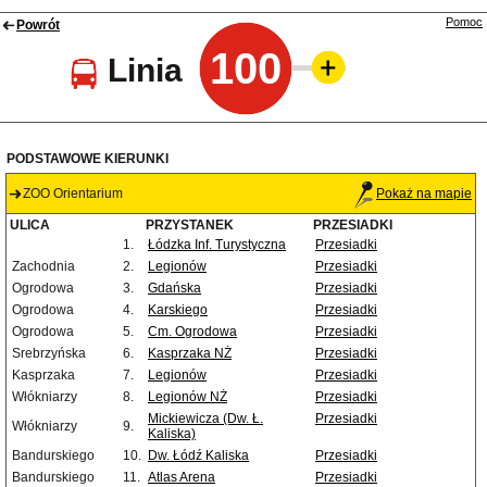
Pomoc
Powrót
100
Linia
PODSTAWOWE KIERUNKI
ZOO Orientarium
Pokaż na mapie
ULICA
PRZYSTANEK
PRZESIADKI
1.
Łódzka Inf. Turystyczna
Przesiadki
Zachodnia
2.
Legionów
Przesiadki
Ogrodowa
3.
Gdańska
Przesiadki
Ogrodowa
4.
Karskiego
Przesiadki
Ogrodowa
5.
Cm. Ogrodowa
Przesiadki
Srebrzyńska
6.
Kasprzaka NŻ
Przesiadki
Kasprzaka
7.
Legionów
Przesiadki
Włókniarzy
8.
Legionów NŻ
Przesiadki
Mickiewicza (Dw. Ł.
Przesiadki
Włókniarzy
9.
Kaliska)
Bandurskiego
10.
Dw. Łódź Kaliska
Przesiadki
Bandurskiego
11.
Atlas Arena
Przesiadki