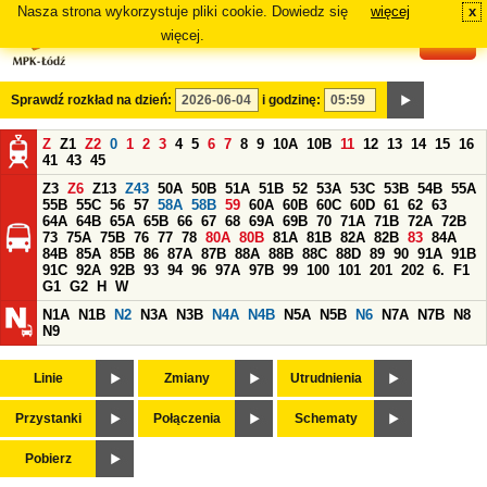
Nasza strona wykorzystuje pliki cookie. Dowiedz się
więcej
x
#
więcej.
Sprawdź rozkład na dzień:
i godzinę:
Z
Z1
Z2
0
1
2
3
4
5
6
7
8
9
10A
10B
11
12
13
14
15
16
41
43
45
Z3
Z6
Z13
Z43
50A
50B
51A
51B
52
53A
53C
53B
54B
55A
55B
55C
56
57
58A
58B
59
60A
60B
60C
60D
61
62
63
64A
64B
65A
65B
66
67
68
69A
69B
70
71A
71B
72A
72B
73
75A
75B
76
77
78
80A
80B
81A
81B
82A
82B
83
84A
84B
85A
85B
86
87A
87B
88A
88B
88C
88D
89
90
91A
91B
91C
92A
92B
93
94
96
97A
97B
99
100
101
201
202
6.
F1
G1
G2
H
W
N1A
N1B
N2
N3A
N3B
N4A
N4B
N5A
N5B
N6
N7A
N7B
N8
N9
Linie
Zmiany
Utrudnienia
Przystanki
Połączenia
Schematy
Pobierz