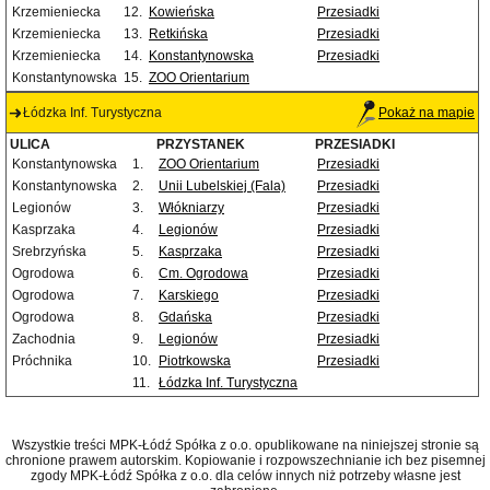
Krzemieniecka
12.
Kowieńska
Przesiadki
Krzemieniecka
13.
Retkińska
Przesiadki
Krzemieniecka
14.
Konstantynowska
Przesiadki
Konstantynowska
15.
ZOO Orientarium
Łódzka Inf. Turystyczna
Pokaż na mapie
ULICA
PRZYSTANEK
PRZESIADKI
Konstantynowska
1.
ZOO Orientarium
Przesiadki
Konstantynowska
2.
Unii Lubelskiej (Fala)
Przesiadki
Legionów
3.
Włókniarzy
Przesiadki
Kasprzaka
4.
Legionów
Przesiadki
Srebrzyńska
5.
Kasprzaka
Przesiadki
Ogrodowa
6.
Cm. Ogrodowa
Przesiadki
Ogrodowa
7.
Karskiego
Przesiadki
Ogrodowa
8.
Gdańska
Przesiadki
Zachodnia
9.
Legionów
Przesiadki
Próchnika
10.
Piotrkowska
Przesiadki
11.
Łódzka Inf. Turystyczna
Wszystkie treści MPK-Łódź Spółka z o.o. opublikowane na niniejszej stronie są
chronione prawem autorskim. Kopiowanie i rozpowszechnianie ich bez pisemnej
zgody MPK-Łódź Spółka z o.o. dla celów innych niż potrzeby własne jest