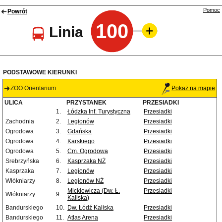
Pomoc
Powrót
100
Linia
PODSTAWOWE KIERUNKI
ZOO Orientarium
Pokaż na mapie
ULICA
PRZYSTANEK
PRZESIADKI
1.
Łódzka Inf. Turystyczna
Przesiadki
Zachodnia
2.
Legionów
Przesiadki
Ogrodowa
3.
Gdańska
Przesiadki
Ogrodowa
4.
Karskiego
Przesiadki
Ogrodowa
5.
Cm. Ogrodowa
Przesiadki
Srebrzyńska
6.
Kasprzaka NŻ
Przesiadki
Kasprzaka
7.
Legionów
Przesiadki
Włókniarzy
8.
Legionów NŻ
Przesiadki
Mickiewicza (Dw. Ł.
Przesiadki
Włókniarzy
9.
Kaliska)
Bandurskiego
10.
Dw. Łódź Kaliska
Przesiadki
Bandurskiego
11.
Atlas Arena
Przesiadki