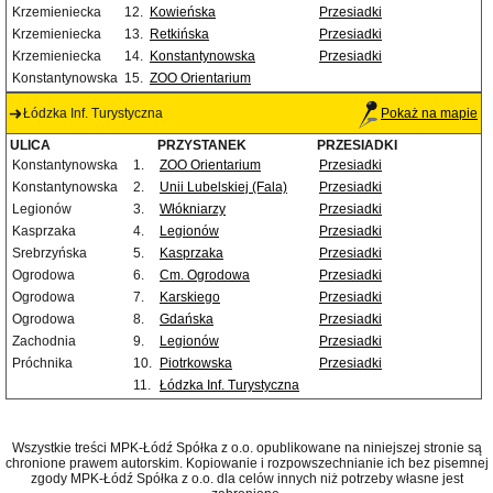
Krzemieniecka
12.
Kowieńska
Przesiadki
Krzemieniecka
13.
Retkińska
Przesiadki
Krzemieniecka
14.
Konstantynowska
Przesiadki
Konstantynowska
15.
ZOO Orientarium
Łódzka Inf. Turystyczna
Pokaż na mapie
ULICA
PRZYSTANEK
PRZESIADKI
Konstantynowska
1.
ZOO Orientarium
Przesiadki
Konstantynowska
2.
Unii Lubelskiej (Fala)
Przesiadki
Legionów
3.
Włókniarzy
Przesiadki
Kasprzaka
4.
Legionów
Przesiadki
Srebrzyńska
5.
Kasprzaka
Przesiadki
Ogrodowa
6.
Cm. Ogrodowa
Przesiadki
Ogrodowa
7.
Karskiego
Przesiadki
Ogrodowa
8.
Gdańska
Przesiadki
Zachodnia
9.
Legionów
Przesiadki
Próchnika
10.
Piotrkowska
Przesiadki
11.
Łódzka Inf. Turystyczna
Wszystkie treści MPK-Łódź Spółka z o.o. opublikowane na niniejszej stronie są
chronione prawem autorskim. Kopiowanie i rozpowszechnianie ich bez pisemnej
zgody MPK-Łódź Spółka z o.o. dla celów innych niż potrzeby własne jest