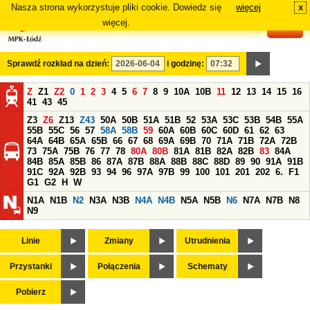
Nasza strona wykorzystuje pliki cookie. Dowiedz się
więcej
x
#
więcej.
Sprawdź rozkład na dzień:
i godzinę:
Z
Z1
Z2
0
1
2
3
4
5
6
7
8
9
10A
10B
11
12
13
14
15
16
41
43
45
Z3
Z6
Z13
Z43
50A
50B
51A
51B
52
53A
53C
53B
54B
55A
55B
55C
56
57
58A
58B
59
60A
60B
60C
60D
61
62
63
64A
64B
65A
65B
66
67
68
69A
69B
70
71A
71B
72A
72B
73
75A
75B
76
77
78
80A
80B
81A
81B
82A
82B
83
84A
84B
85A
85B
86
87A
87B
88A
88B
88C
88D
89
90
91A
91B
91C
92A
92B
93
94
96
97A
97B
99
100
101
201
202
6.
F1
G1
G2
H
W
N1A
N1B
N2
N3A
N3B
N4A
N4B
N5A
N5B
N6
N7A
N7B
N8
N9
Linie
Zmiany
Utrudnienia
Przystanki
Połączenia
Schematy
Pobierz