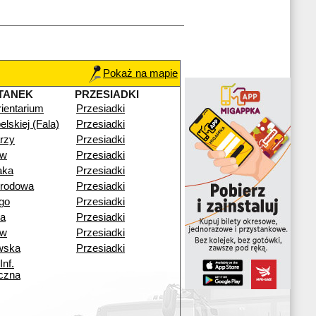
Pokaż na mapie
TANEK
PRZESIADKI
ientarium
Przesiadki
elskiej (Fala)
Przesiadki
rzy
Przesiadki
ów
Przesiadki
aka
Przesiadki
rodowa
Przesiadki
go
Przesiadki
a
Przesiadki
ów
Przesiadki
wska
Przesiadki
Inf.
czna