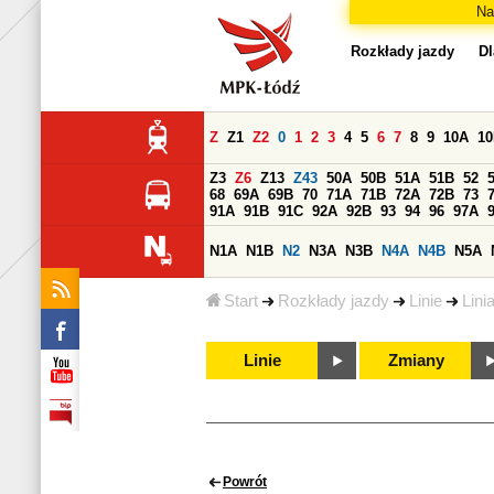
Na
Rozkłady jazdy
Dl
Z
Z1
Z2
0
1
2
3
4
5
6
7
8
9
10A
1
Z3
Z6
Z13
Z43
50A
50B
51A
51B
52
68
69A
69B
70
71A
71B
72A
72B
73
91A
91B
91C
92A
92B
93
94
96
97A
N1A
N1B
N2
N3A
N3B
N4A
N4B
N5A
Start
Rozkłady jazdy
Linie
Lini
Linie
Zmiany
Powrót