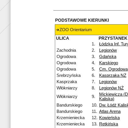
PODSTAWOWE KIERUNKI
ZOO Orientarium
ULICA
PRZYSTANEK
1.
Łódzka Inf. Tu
Zachodnia
2.
Legionów
Ogrodowa
3.
Gdańska
Ogrodowa
4.
Karskiego
Ogrodowa
5.
Cm. Ogrodowa
Srebrzyńska
6.
Kasprzaka NŻ
Kasprzaka
7.
Legionów
Włókniarzy
8.
Legionów NŻ
Mickiewicza (D
Włókniarzy
9.
Kaliska)
Bandurskiego
10.
Dw. Łódź Kalis
Bandurskiego
11.
Atlas Arena
Krzemieniecka
12.
Kowieńska
Krzemieniecka
13.
Retkińska