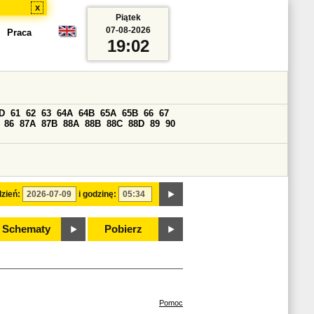
x
Piątek
07-08-2026
Praca
19:02
D
61
62
63
64A
64B
65A
65B
66
67
86
87A
87B
88A
88B
88C
88D
89
90
zień:
i godzinę:
Schematy
Pobierz
Pomoc