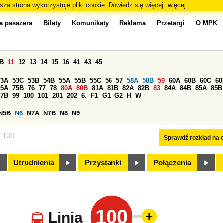
sza strona wykorzystuje pliki cookie. Dowiedz się więcej.
więcej
a pasażera
Bilety
Komunikaty
Reklama
Przetargi
O MPK
0B
11
12
13
14
15
16
41
43
45
53A
53C
53B
54B
55A
55B
55C
56
57
58A
58B
59
60A
60B
60C
60
75A
75B
76
77
78
80A
80B
81A
81B
82A
82B
83
84A
84B
85A
85B
97B
99
100
101
201
202
6.
F1
G1
G2
H
W
N5B
N6
N7A
N7B
N8
N9
a 100
Sprawdź rozkład na d
Utrudnienia
Przystanki
Połączenia
100
Linia