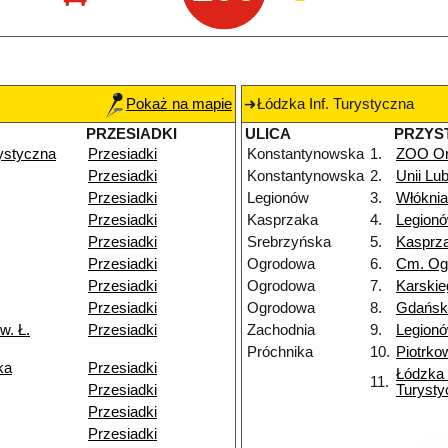
Pokaż na mapie
Łódzka Inf. Turystyczna
PRZESIADKI
ULICA
PRZYS
rystyczna
Przesiadki
Konstantynowska
1.
ZOO Or
Przesiadki
Konstantynowska
2.
Unii Lub
Przesiadki
Legionów
3.
Włóknia
Przesiadki
Kasprzaka
4.
Legion
Przesiadki
Srebrzyńska
5.
Kasprz
Przesiadki
Ogrodowa
6.
Cm. Og
Przesiadki
Ogrodowa
7.
Karskie
Przesiadki
Ogrodowa
8.
Gdańsk
w. Ł.
Przesiadki
Zachodnia
9.
Legion
Próchnika
10.
Piotrko
ka
Przesiadki
Łódzka 
11.
Przesiadki
Turysty
Przesiadki
Przesiadki