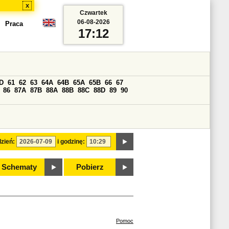
x
Czwartek
06-08-2026
Praca
17:12
D
61
62
63
64A
64B
65A
65B
66
67
86
87A
87B
88A
88B
88C
88D
89
90
zień:
i godzinę:
Schematy
Pobierz
Pomoc