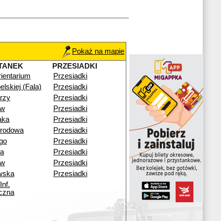
Pokaż na mapie
TANEK
PRZESIADKI
ientarium
Przesiadki
elskiej (Fala)
Przesiadki
rzy
Przesiadki
ów
Przesiadki
aka
Przesiadki
rodowa
Przesiadki
go
Przesiadki
a
Przesiadki
ów
Przesiadki
wska
Przesiadki
Inf.
czna