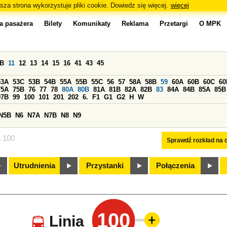
sza strona wykorzystuje pliki cookie. Dowiedz się więcej.
więcej
a pasażera
Bilety
Komunikaty
Reklama
Przetargi
O MPK
0B
11
12
13
14
15
16
41
43
45
53A
53C
53B
54B
55A
55B
55C
56
57
58A
58B
59
60A
60B
60C
60
75A
75B
76
77
78
80A
80B
81A
81B
82A
82B
83
84A
84B
85A
85B
97B
99
100
101
201
202
6.
F1
G1
G2
H
W
N5B
N6
N7A
N7B
N8
N9
a 100
Sprawdź rozkład na d
Utrudnienia
Przystanki
Połączenia
100
Linia