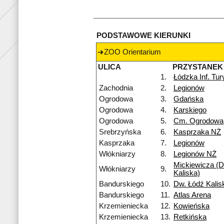
PODSTAWOWE KIERUNKI
ZOO Orientarium
ULICA
PRZYSTANEK
1.
Łódzka Inf. Tu
Zachodnia
2.
Legionów
Ogrodowa
3.
Gdańska
Ogrodowa
4.
Karskiego
Ogrodowa
5.
Cm. Ogrodowa
Srebrzyńska
6.
Kasprzaka NŻ
Kasprzaka
7.
Legionów
Włókniarzy
8.
Legionów NŻ
Mickiewicza (D
Włókniarzy
9.
Kaliska)
Bandurskiego
10.
Dw. Łódź Kalis
Bandurskiego
11.
Atlas Arena
Krzemieniecka
12.
Kowieńska
Krzemieniecka
13.
Retkińska