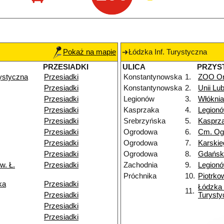
Pokaż na mapie
Łódzka Inf. Turystyczna
PRZESIADKI
ULICA
PRZYS
rystyczna
Przesiadki
Konstantynowska
1.
ZOO Or
Przesiadki
Konstantynowska
2.
Unii Lub
Przesiadki
Legionów
3.
Włóknia
Przesiadki
Kasprzaka
4.
Legion
Przesiadki
Srebrzyńska
5.
Kasprz
Przesiadki
Ogrodowa
6.
Cm. Og
Przesiadki
Ogrodowa
7.
Karskie
Przesiadki
Ogrodowa
8.
Gdańsk
w. Ł.
Przesiadki
Zachodnia
9.
Legion
Próchnika
10.
Piotrko
ka
Przesiadki
Łódzka 
11.
Przesiadki
Turysty
Przesiadki
Przesiadki