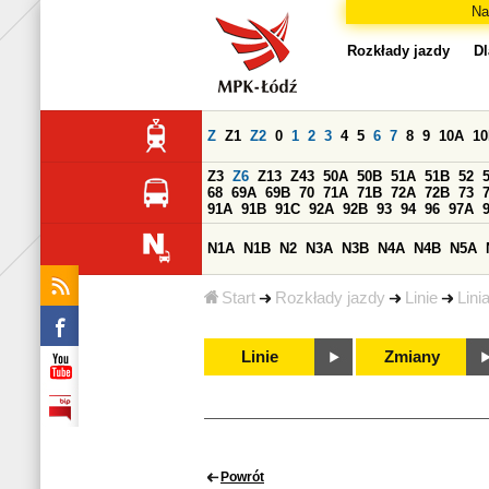
Na
Rozkłady jazdy
Dl
Z
Z1
Z2
0
1
2
3
4
5
6
7
8
9
10A
1
Z3
Z6
Z13
Z43
50A
50B
51A
51B
52
68
69A
69B
70
71A
71B
72A
72B
73
91A
91B
91C
92A
92B
93
94
96
97A
N1A
N1B
N2
N3A
N3B
N4A
N4B
N5A
Start
Rozkłady jazdy
Linie
Lini
Linie
Zmiany
Powrót