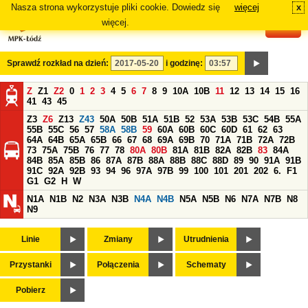
Nasza strona wykorzystuje pliki cookie. Dowiedz się
więcej
x
#
więcej.
Sprawdź rozkład na dzień:
i godzinę:
Z
Z1
Z2
0
1
2
3
4
5
6
7
8
9
10A
10B
11
12
13
14
15
16
41
43
45
Z3
Z6
Z13
Z43
50A
50B
51A
51B
52
53A
53B
53C
54B
55A
55B
55C
56
57
58A
58B
59
60A
60B
60C
60D
61
62
63
64A
64B
65A
65B
66
67
68
69A
69B
70
71A
71B
72A
72B
73
75A
75B
76
77
78
80A
80B
81A
81B
82A
82B
83
84A
84B
85A
85B
86
87A
87B
88A
88B
88C
88D
89
90
91A
91B
91C
92A
92B
93
94
96
97A
97B
99
100
101
201
202
6.
F1
G1
G2
H
W
N1A
N1B
N2
N3A
N3B
N4A
N4B
N5A
N5B
N6
N7A
N7B
N8
N9
Linie
Zmiany
Utrudnienia
Przystanki
Połączenia
Schematy
Pobierz