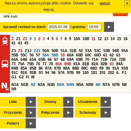
Nasza strona wykorzystuje pliki cookie. Dowiedz się
więcej
x
#
więcej.
Sprawdź rozkład na dzień:
i godzinę:
Z
Z1
Z2
0
1
2
3
4
5
6
7
8
9
10A
10B
11
12
13
14
15
16
41
43
45
Z3
Z6
Z13
Z43
50A
50B
51A
51B
52
53A
53C
53B
54B
55A
55B
55C
56
57
58A
58B
59
60A
60B
60C
60D
61
62
63
64A
64B
65A
65B
66
67
68
69A
69B
70
71A
71B
72A
72B
73
75A
75B
76
77
78
80A
80B
81A
81B
82A
82B
83
84A
84B
85A
85B
86
87A
87B
88A
88B
88C
88D
89
90
91A
91B
91C
92A
92B
93
94
96
97A
97B
99
100
101
201
202
6.
F1
G1
G2
H
W
N1A
N1B
N2
N3A
N3B
N4A
N4B
N5A
N5B
N6
N7A
N7B
N8
N9
Linie
Zmiany
Utrudnienia
Przystanki
Połączenia
Schematy
Pobierz