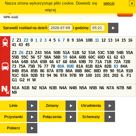
Nasza strona wykorzystuje pliki cookie. Dowiedz się
więcej
x
#
więcej.
Sprawdź rozkład na dzień:
i godzinę:
Z
Z1
Z2
0
1
2
3
4
5
6
7
8
9
10A
10B
11
12
13
14
15
16
41
43
45
Z3
Z6
Z13
Z43
50A
50B
51A
51B
52
53A
53C
53B
54B
55A
55B
55C
56
57
58A
58B
59
60A
60B
60C
60D
61
62
63
64A
64B
65A
65B
66
67
68
69A
69B
70
71A
71B
72A
72B
73
75A
75B
76
77
78
80A
80B
81A
81B
82A
82B
83
84A
84B
85A
85B
86
87A
87B
88A
88B
88C
88D
89
90
91A
91B
91C
92A
92B
93
94
96
97A
97B
99
100
101
201
202
6.
F1
G1
G2
H
W
N1A
N1B
N2
N3A
N3B
N4A
N4B
N5A
N5B
N6
N7A
N7B
N8
N9
Linie
Zmiany
Utrudnienia
Przystanki
Połączenia
Schematy
Pobierz