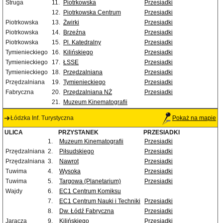
Struga
11.
Piotrkowska
Przesiadki
12.
Piotrkowska Centrum
Przesiadki
Piotrkowska
13.
Żwirki
Przesiadki
Piotrkowska
14.
Brzeźna
Przesiadki
Piotrkowska
15.
Pl. Katedralny
Przesiadki
Tymienieckiego
16.
Kilińskiego
Przesiadki
Tymienieckiego
17.
ŁSSE
Przesiadki
Tymienieckiego
18.
Przędzalniana
Przesiadki
Przędzalniana
19.
Tymienieckiego
Przesiadki
Fabryczna
20.
Przędzalniana NŻ
Przesiadki
21.
Muzeum Kinematografii
Łódzka Inf. Turystyczna
Pokaż na mapie
ULICA
PRZYSTANEK
PRZESIADKI
1.
Muzeum Kinematografii
Przesiadki
Przędzalniana
2.
Piłsudskiego
Przesiadki
Przędzalniana
3.
Nawrot
Przesiadki
Tuwima
4.
Wysoka
Przesiadki
Tuwima
5.
Targowa (Planetarium)
Przesiadki
Wajdy
6.
EC1 Centrum Komiksu
7.
EC1 Centrum Nauki i Techniki
Przesiadki
8.
Dw. Łódź Fabryczna
Przesiadki
Jaracza
9.
Kilińskiego
Przesiadki