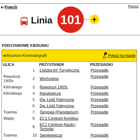
Pomoc
Powrót
101
Linia
PODSTAWOWE KIERUNKI
Muzeum Kinematografii
Pokaż na mapie
ULICA
PRZYSTANEK
PRZESIADKI
1.
Łódzka Inf. Turystyczna
Przesiadki
Rewolucji
Przesiadki
2.
Wschodnia
1905r.
Kilińskiego
3.
Rewolucji 1905r.
Przesiadki
Kilińskiego
4.
Narutowicza
Przesiadki
5.
Dw. Łódź Fabryczna
Przesiadki
6.
Dw. Łódź Fabryczna
Przesiadki
Tuwima
7.
Targowa (Planetarium)
Przesiadki
Wajdy
8.
EC1 Centrum Komiksu
EC1 Centrum Nauki i
Przesiadki
9.
Techniki
Tuwima
10.
Sienkiewicza
Przesiadki