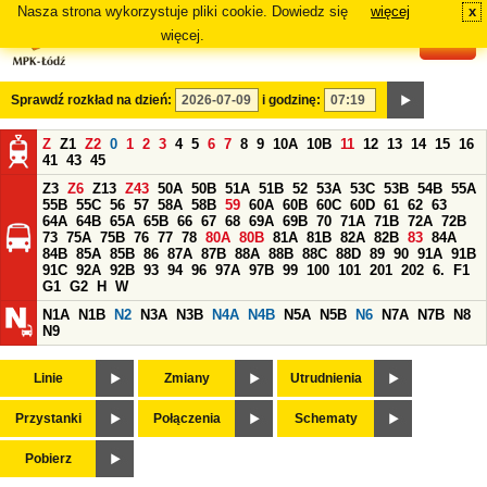
Nasza strona wykorzystuje pliki cookie. Dowiedz się
więcej
x
#
więcej.
Sprawdź rozkład na dzień:
i godzinę:
Z
Z1
Z2
0
1
2
3
4
5
6
7
8
9
10A
10B
11
12
13
14
15
16
41
43
45
Z3
Z6
Z13
Z43
50A
50B
51A
51B
52
53A
53C
53B
54B
55A
55B
55C
56
57
58A
58B
59
60A
60B
60C
60D
61
62
63
64A
64B
65A
65B
66
67
68
69A
69B
70
71A
71B
72A
72B
73
75A
75B
76
77
78
80A
80B
81A
81B
82A
82B
83
84A
84B
85A
85B
86
87A
87B
88A
88B
88C
88D
89
90
91A
91B
91C
92A
92B
93
94
96
97A
97B
99
100
101
201
202
6.
F1
G1
G2
H
W
N1A
N1B
N2
N3A
N3B
N4A
N4B
N5A
N5B
N6
N7A
N7B
N8
N9
Linie
Zmiany
Utrudnienia
Przystanki
Połączenia
Schematy
Pobierz