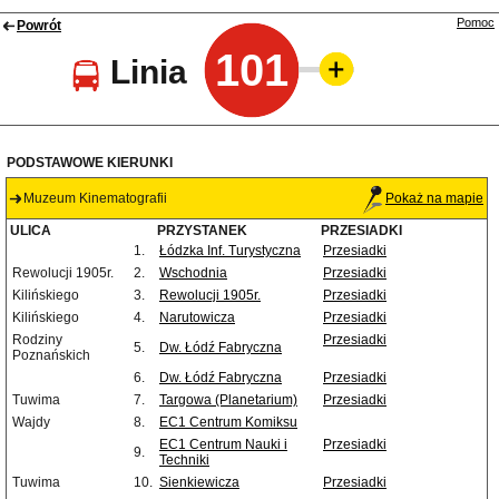
Pomoc
Powrót
101
Linia
PODSTAWOWE KIERUNKI
Muzeum Kinematografii
Pokaż na mapie
ULICA
PRZYSTANEK
PRZESIADKI
1.
Łódzka Inf. Turystyczna
Przesiadki
Rewolucji 1905r.
2.
Wschodnia
Przesiadki
Kilińskiego
3.
Rewolucji 1905r.
Przesiadki
Kilińskiego
4.
Narutowicza
Przesiadki
Rodziny
Przesiadki
5.
Dw. Łódź Fabryczna
Poznańskich
6.
Dw. Łódź Fabryczna
Przesiadki
Tuwima
7.
Targowa (Planetarium)
Przesiadki
Wajdy
8.
EC1 Centrum Komiksu
EC1 Centrum Nauki i
Przesiadki
9.
Techniki
Tuwima
10.
Sienkiewicza
Przesiadki