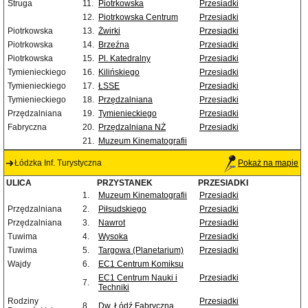
Struga
11.
Piotrkowska
Przesiadki
12.
Piotrkowska Centrum
Przesiadki
Piotrkowska
13.
Żwirki
Przesiadki
Piotrkowska
14.
Brzeźna
Przesiadki
Piotrkowska
15.
Pl. Katedralny
Przesiadki
Tymienieckiego
16.
Kilińskiego
Przesiadki
Tymienieckiego
17.
ŁSSE
Przesiadki
Tymienieckiego
18.
Przędzalniana
Przesiadki
Przędzalniana
19.
Tymienieckiego
Przesiadki
Fabryczna
20.
Przędzalniana NŻ
Przesiadki
21.
Muzeum Kinematografii
Łódzka Inf. Turystyczna
Pokaż na mapie
ULICA
PRZYSTANEK
PRZESIADKI
1.
Muzeum Kinematografii
Przesiadki
Przędzalniana
2.
Piłsudskiego
Przesiadki
Przędzalniana
3.
Nawrot
Przesiadki
Tuwima
4.
Wysoka
Przesiadki
Tuwima
5.
Targowa (Planetarium)
Przesiadki
Wajdy
6.
EC1 Centrum Komiksu
EC1 Centrum Nauki i
Przesiadki
7.
Techniki
Rodziny
Przesiadki
8.
Dw. Łódź Fabryczna