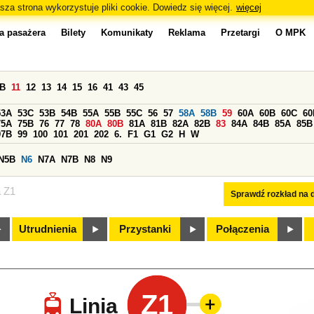
sza strona wykorzystuje pliki cookie. Dowiedz się więcej.
więcej
a pasażera
Bilety
Komunikaty
Reklama
Przetargi
O MPK
0B
11
12
13
14
15
16
41
43
45
53A
53C
53B
54B
55A
55B
55C
56
57
58A
58B
59
60A
60B
60C
60
75A
75B
76
77
78
80A
80B
81A
81B
82A
82B
83
84A
84B
85A
85B
97B
99
100
101
201
202
6.
F1
G1
G2
H
W
N5B
N6
N7A
N7B
N8
N9
a Z1
Sprawdź rozkład na d
Utrudnienia
Przystanki
Połączenia
Z1
Linia