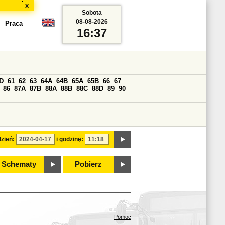
x
Sobota
08-08-2026
Praca
16:37
D
61
62
63
64A
64B
65A
65B
66
67
86
87A
87B
88A
88B
88C
88D
89
90
zień:
i godzinę:
Schematy
Pobierz
Pomoc