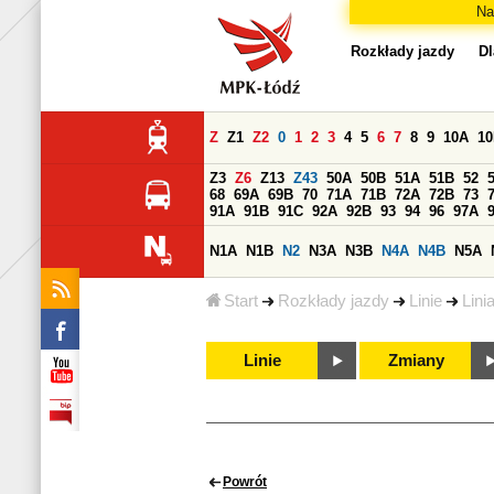
Na
Rozkłady jazdy
Dl
Z
Z1
Z2
0
1
2
3
4
5
6
7
8
9
10A
1
Z3
Z6
Z13
Z43
50A
50B
51A
51B
52
68
69A
69B
70
71A
71B
72A
72B
73
91A
91B
91C
92A
92B
93
94
96
97A
N1A
N1B
N2
N3A
N3B
N4A
N4B
N5A
Start
Rozkłady jazdy
Linie
Lini
Linie
Zmiany
Powrót