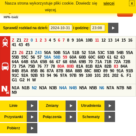
Nasza strona wykorzystuje pliki cookie. Dowiedz się
więcej
x
#
więcej.
Sprawdź rozkład na dzień:
i godzinę:
Z
Z1
Z2
0
1
2
3
4
5
6
7
8
9
10A
10B
11
12
13
14
15
16
41
43
45
Z3
Z6
Z13
Z43
50A
50B
51A
51B
52
53A
53C
53B
54B
55A
55B
55C
56
57
58A
58B
59
60A
60B
60C
60D
61
62
63
64A
64B
65A
65B
66
67
68
69A
69B
70
71A
71B
72A
72B
73
75A
75B
76
77
78
80A
80B
81A
81B
82A
82B
83
84A
84B
85A
85B
86
87A
87B
88A
88B
88C
88D
89
90
91A
91B
91C
92A
92B
93
94
96
97A
97B
99
100
101
201
202
6.
F1
G1
G2
H
W
N1A
N1B
N2
N3A
N3B
N4A
N4B
N5A
N5B
N6
N7A
N7B
N8
N9
Linie
Zmiany
Utrudnienia
Przystanki
Połączenia
Schematy
Pobierz