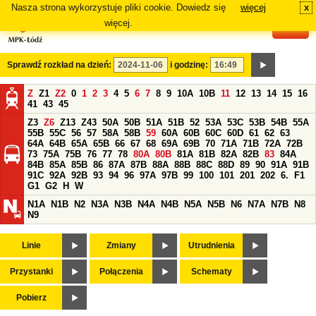
Nasza strona wykorzystuje pliki cookie. Dowiedz się
więcej
x
#
więcej.
Sprawdź rozkład na dzień:
i godzinę:
Z
Z1
Z2
0
1
2
3
4
5
6
7
8
9
10A
10B
11
12
13
14
15
16
41
43
45
Z3
Z6
Z13
Z43
50A
50B
51A
51B
52
53A
53C
53B
54B
55A
55B
55C
56
57
58A
58B
59
60A
60B
60C
60D
61
62
63
64A
64B
65A
65B
66
67
68
69A
69B
70
71A
71B
72A
72B
73
75A
75B
76
77
78
80A
80B
81A
81B
82A
82B
83
84A
84B
85A
85B
86
87A
87B
88A
88B
88C
88D
89
90
91A
91B
91C
92A
92B
93
94
96
97A
97B
99
100
101
201
202
6.
F1
G1
G2
H
W
N1A
N1B
N2
N3A
N3B
N4A
N4B
N5A
N5B
N6
N7A
N7B
N8
N9
Linie
Zmiany
Utrudnienia
Przystanki
Połączenia
Schematy
Pobierz