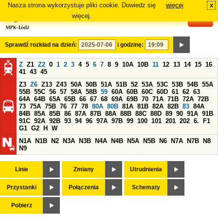
Nasza strona wykorzystuje pliki cookie. Dowiedz się
więcej
x
#
więcej.
Sprawdź rozkład na dzień:
i godzinę:
Z
Z1
Z2
0
1
2
3
4
5
6
7
8
9
10A
10B
11
12
13
14
15
16
41
43
45
Z3
Z6
Z13
Z43
50A
50B
51A
51B
52
53A
53C
53B
54B
55A
55B
55C
56
57
58A
58B
59
60A
60B
60C
60D
61
62
63
64A
64B
65A
65B
66
67
68
69A
69B
70
71A
71B
72A
72B
73
75A
75B
76
77
78
80A
80B
81A
81B
82A
82B
83
84A
84B
85A
85B
86
87A
87B
88A
88B
88C
88D
89
90
91A
91B
91C
92A
92B
93
94
96
97A
97B
99
100
101
201
202
6.
F1
G1
G2
H
W
N1A
N1B
N2
N3A
N3B
N4A
N4B
N5A
N5B
N6
N7A
N7B
N8
N9
Linie
Zmiany
Utrudnienia
Przystanki
Połączenia
Schematy
Pobierz