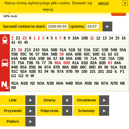
Nasza strona wykorzystuje pliki cookie. Dowiedz się
więcej
x
#
więcej.
Sprawdź rozkład na dzień:
i godzinę:
Z
Z1
Z2
0
1
2
3
4
5
6
7
8
9
10A
10B
11
12
13
14
15
16
41
43
45
Z3
Z6
Z13
Z43
50A
50B
51A
51B
52
53A
53C
53B
54B
55A
55B
55C
56
57
58A
58B
59
60A
60B
60C
60D
61
62
63
64A
64B
65A
65B
66
67
68
69A
69B
70
71A
71B
72A
72B
73
75A
75B
76
77
78
80A
80B
81A
81B
82A
82B
83
84A
84B
85A
85B
86
87A
87B
88A
88B
88C
88D
89
90
91A
91B
91C
92A
92B
93
94
96
97A
97B
99
100
101
201
202
6.
F1
G1
G2
H
W
N1A
N1B
N2
N3A
N3B
N4A
N4B
N5A
N5B
N6
N7A
N7B
N8
N9
Linie
Zmiany
Utrudnienia
Przystanki
Połączenia
Schematy
Pobierz