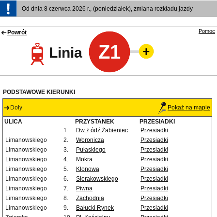
Od dnia 8 czerwca 2026 r., (poniedziałek), zmiana rozkładu jazdy
Pomoc
Powrót
Z1
Linia
PODSTAWOWE KIERUNKI
Doły
Pokaż na mapie
ULICA
PRZYSTANEK
PRZESIADKI
1.
Dw. Łódź Żabieniec
Przesiadki
Limanowskiego
2.
Woronicza
Przesiadki
Limanowskiego
3.
Pułaskiego
Przesiadki
Limanowskiego
4.
Mokra
Przesiadki
Limanowskiego
5.
Klonowa
Przesiadki
Limanowskiego
6.
Sierakowskiego
Przesiadki
Limanowskiego
7.
Piwna
Przesiadki
Limanowskiego
8.
Zachodnia
Przesiadki
Limanowskiego
9.
Bałucki Rynek
Przesiadki