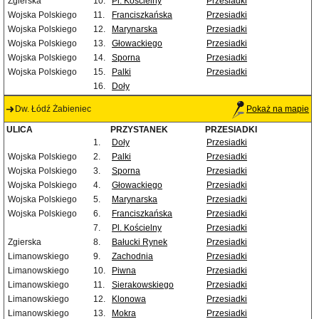
Zgierska
10.
Pl. Kościelny
Przesiadki
Wojska Polskiego
11.
Franciszkańska
Przesiadki
Wojska Polskiego
12.
Marynarska
Przesiadki
Wojska Polskiego
13.
Głowackiego
Przesiadki
Wojska Polskiego
14.
Sporna
Przesiadki
Wojska Polskiego
15.
Palki
Przesiadki
16.
Doły
Dw. Łódź Żabieniec
Pokaż na mapie
ULICA
PRZYSTANEK
PRZESIADKI
1.
Doły
Przesiadki
Wojska Polskiego
2.
Palki
Przesiadki
Wojska Polskiego
3.
Sporna
Przesiadki
Wojska Polskiego
4.
Głowackiego
Przesiadki
Wojska Polskiego
5.
Marynarska
Przesiadki
Wojska Polskiego
6.
Franciszkańska
Przesiadki
7.
Pl. Kościelny
Przesiadki
Zgierska
8.
Bałucki Rynek
Przesiadki
Limanowskiego
9.
Zachodnia
Przesiadki
Limanowskiego
10.
Piwna
Przesiadki
Limanowskiego
11.
Sierakowskiego
Przesiadki
Limanowskiego
12.
Klonowa
Przesiadki
Limanowskiego
13.
Mokra
Przesiadki