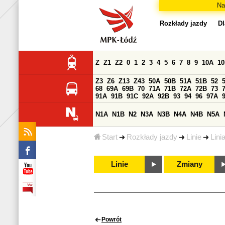
Na
Rozkłady jazdy
Dl
Z
Z1
Z2
0
1
2
3
4
5
6
7
8
9
10A
1
Z3
Z6
Z13
Z43
50A
50B
51A
51B
52
68
69A
69B
70
71A
71B
72A
72B
73
91A
91B
91C
92A
92B
93
94
96
97A
N1A
N1B
N2
N3A
N3B
N4A
N4B
N5A
Start
Rozkłady jazdy
Linie
Lini
Linie
Zmiany
Powrót