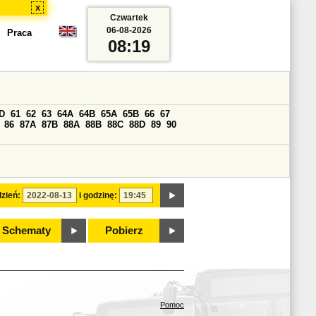
x
Czwartek
06-08-2026
Praca
08:19
D
61
62
63
64A
64B
65A
65B
66
67
86
87A
87B
88A
88B
88C
88D
89
90
zień:
i godzinę:
Schematy
Pobierz
Pomoc