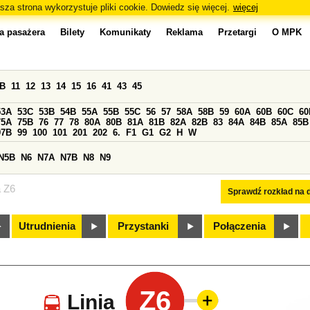
sza strona wykorzystuje pliki cookie. Dowiedz się więcej.
więcej
a pasażera
Bilety
Komunikaty
Reklama
Przetargi
O MPK
0B
11
12
13
14
15
16
41
43
45
53A
53C
53B
54B
55A
55B
55C
56
57
58A
58B
59
60A
60B
60C
60
75A
75B
76
77
78
80A
80B
81A
81B
82A
82B
83
84A
84B
85A
85B
97B
99
100
101
201
202
6.
F1
G1
G2
H
W
N5B
N6
N7A
N7B
N8
N9
a Z6
Sprawdź rozkład na d
Utrudnienia
Przystanki
Połączenia
Z6
Linia