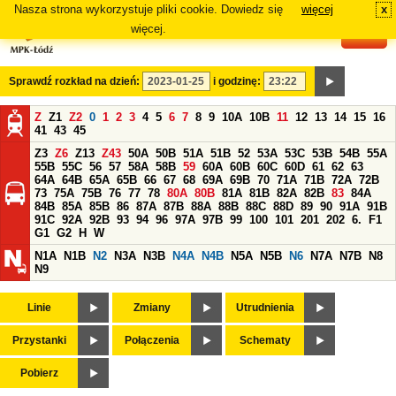
Nasza strona wykorzystuje pliki cookie. Dowiedz się
więcej
x
#
więcej.
Sprawdź rozkład na dzień:
i godzinę:
Z
Z1
Z2
0
1
2
3
4
5
6
7
8
9
10A
10B
11
12
13
14
15
16
41
43
45
Z3
Z6
Z13
Z43
50A
50B
51A
51B
52
53A
53C
53B
54B
55A
55B
55C
56
57
58A
58B
59
60A
60B
60C
60D
61
62
63
64A
64B
65A
65B
66
67
68
69A
69B
70
71A
71B
72A
72B
73
75A
75B
76
77
78
80A
80B
81A
81B
82A
82B
83
84A
84B
85A
85B
86
87A
87B
88A
88B
88C
88D
89
90
91A
91B
91C
92A
92B
93
94
96
97A
97B
99
100
101
201
202
6.
F1
G1
G2
H
W
N1A
N1B
N2
N3A
N3B
N4A
N4B
N5A
N5B
N6
N7A
N7B
N8
N9
Linie
Zmiany
Utrudnienia
Przystanki
Połączenia
Schematy
Pobierz